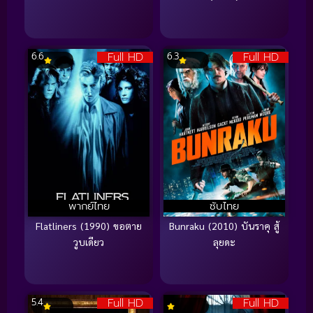
Full HD
Full HD
6.6
6.3
พากย์ไทย
ซับไทย
Flatliners (1990) ขอตาย
Bunraku (2010) บันราคุ สู้
วูบเดียว
ลุยดะ
Full HD
Full HD
5.4