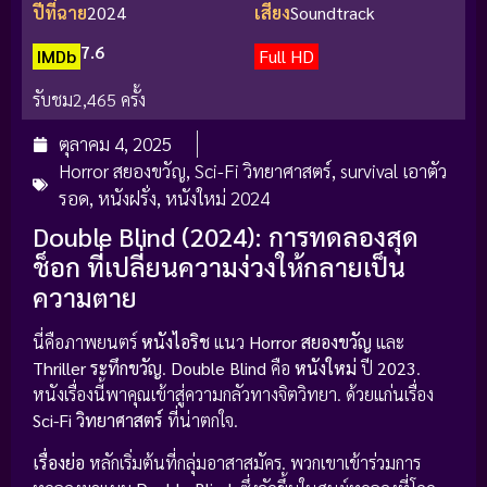
ปีที่ฉาย
2024
เสียง
Soundtrack
7.6
IMDb
Full HD
รับชม
2,465 ครั้ง
ตุลาคม 4, 2025
Horror สยองขวัญ
,
Sci-Fi วิทยาศาสตร์
,
survival เอาตัว
รอด
,
หนังฝรั่ง
,
หนังใหม่ 2024
Double Blind (2024): การทดลองสุด
ช็อก ที่เปลี่ยนความง่วงให้กลายเป็น
ความตาย
นี่คือภาพยนตร์
หนังไอริช
แนว
Horror สยองขวัญ
และ
Thriller ระทึกขวัญ
.
Double Blind
คือ
หนังใหม่
ปี
2023
.
หนังเรื่องนี้พาคุณเข้าสู่ความกลัวทางจิตวิทยา. ด้วยแก่นเรื่อง
Sci-Fi วิทยาศาสตร์
ที่น่าตกใจ.
เรื่องย่อ
หลักเริ่มต้นที่กลุ่มอาสาสมัคร. พวกเขาเข้าร่วมการ