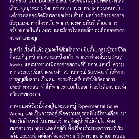
ทดลองยาแบบ
Double Blind
. ซึ่งจัดขึ้นในศูนย์ทดลองที่โดด
เดี่ยว. จุดมุ่งหมายคือการรักษาสภาวะการขาดการนอนหลับ.
แต่การทดลองเกิดผิดพลาดอย่างมหันต์. ผลข้างเคียงของยาก
ลับรุนแรง. หากใครหลับ
พวกเขาจะตายทันที
ด้วยอาการ
อวัยวะภายในล้มเหลว. และมีการไหลทะลักของเลือดออกจาก
ดวงตาและจมูก.
ดู หนัง
เรื่องนี้แล้ว คุณจะได้สัมผัสความบีบคั้น. กลุ่มผู้รอดชีวิต
ต้องเผชิญหน้ากับความเหนื่อยล้า. พวกเขาต้องดิ้นรน
Stay
Awake
และหาทางหนีออกจากสถานที่ปิดตายแห่งนี้. ความ
หวาดระแวงเริ่มเข้าครอบงำ. สถานการณ์
Survival
ทำให้พวก
เขาสูญเสียความเป็นคน. ความตึงเครียดทำให้เกิดอาการ
ประสาทหลอน. ทำให้พวกเขาแยกไม่ออกว่าอะไรคือความจริง
หรือภาพลวงตา.
ภาพยนตร์เรื่องนี้จัดอยู่ในหมวดหมู่
Experimental Gone
Wrong
. และเป็นการต่อสู้เพื่อความอยู่รอดที่ไม่มีทางเลือก. นำ
โดย
มิลลี่ เบรดี้
ในบทแคลร์. เธอคือผู้นำที่ไม่เต็มใจ. ต้อง
พยายามรวมกลุ่ม. และต่อสู้กับทั้งเพื่อนร่วมชะตากรรมที่เริ่ม
คลั่ง. และผลข้างเคียงที่จ้องจะพรากชีวิตพวกเขาด้วยการนอน