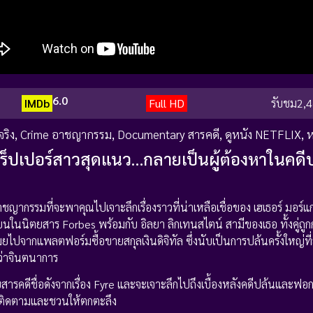
6.0
IMDb
Full HD
รับชม
2,4
จริง
,
Crime อาชญากรรม
,
Documentary สารคดี
,
ดูหนัง NETFLIX
,
ห
อแร็ปเปอร์สาวสุดแนว…กลายเป็นผู้ต้องหาในคดีป
กรรมที่จะพาคุณไปเจาะลึกเรื่องราวที่น่าเหลือเชื่อของ เฮเธอร์ มอร์แกน ห
นนิตยสาร Forbes พร้อมกับ อิลยา ลิกเทนสไตน์ สามีของเธอ ทั้งคู่ถูก
ยไปจากแพลตฟอร์มซื้อขายสกุลเงินดิจิทัล ซึ่งนับเป็นการปล้นครั้งใหญ่ที่
กว่าจินตนาการ
สารคดีชื่อดังจากเรื่อง Fyre และจะเจาะลึกไปถึงเบื้องหลังคดีปล้นและฟอกเงิ
่น่าติดตามและชวนให้ตกตะลึง