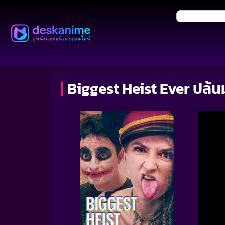
Biggest Heist Ever ปล้