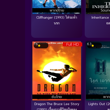
พากย์ไทย
Soun
Cliffhanger (1993) ไต่ระห่ำ
Inheritance
นรก
อล
Full HD
7.6
6.3
ซับไทย
พาก
Dragon The Bruce Lee Story
Lights Out (
(1993) เรื่องราวชีวิตจริงของ
ข