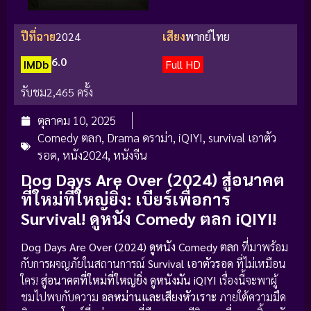
ปีที่ฉาย
2024
เสียง
พากย์ไทย
6.0
IMDb
Full HD
รับชม
2,465 ครั้ง
ตุลาคม 10, 2025
Comedy ตลก
,
Drama ดราม่า
,
iQIYI
,
survival เอาตัว
รอด
,
หนัง2024
,
หนังจีน
Dog Days Are Over (2024) สู่อนาคต
ที่ใหม่ที่ใหญ่ยิ่ง: เบียร์เพื่อการ
Survival! ดูหนัง Comedy ตลก iQIYI!
Dog Days Are Over (2024) ดูหนัง Comedy ตลก
ที่มาพร้อม
กับการผจญภัยในสถานการณ์
Survival เอาตัวรอด
ที่ไม่เหมือน
ใคร!
สู่อนาคตที่ใหม่ที่ใหญ่ยิ่ง
ดูหนังมัน iQIYI
เรื่องนี้จะพาผู้
ชมไปพบกับความ
อลหม่านและเสียงหัวเราะ
ภายใต้ความมืด