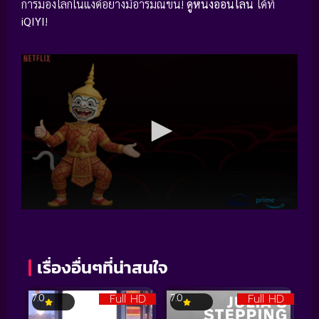
การมองโลกในแง่ดีอย่างมีอารมณ์ขัน!
ดูหนังออนไลน์
ได้ที่
iQIYI
!
เรื่องอื่นๆที่น่าสนใจ
Full HD
Full HD
7.0
7.0