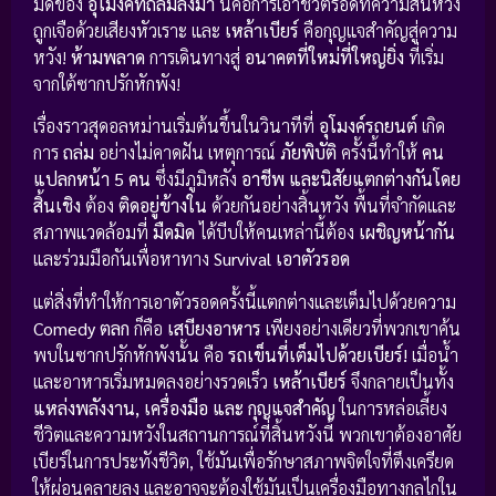
มิดของ
อุโมงค์ที่ถล่มลงมา
นี่คือการเอาชีวิตรอดที่ความสิ้นหวัง
ถูกเจือด้วยเสียงหัวเราะ และ
เหล้าเบียร์
คือกุญแจสำคัญสู่ความ
หวัง!
ห้ามพลาด
การเดินทางสู่
อนาคตที่ใหม่ที่ใหญ่ยิ่ง
ที่เริ่ม
จากใต้ซากปรักหักพัง!
เรื่องราวสุดอลหม่านเริ่มต้นขึ้นในวินาทีที่
อุโมงค์รถยนต์
เกิด
การ
ถล่ม
อย่างไม่คาดฝัน เหตุการณ์
ภัยพิบัติ
ครั้งนี้ทำให้
คน
แปลกหน้า 5 คน
ซึ่งมีภูมิหลัง
อาชีพ และนิสัยแตกต่างกันโดย
สิ้นเชิง
ต้อง
ติดอยู่ข้างใน
ด้วยกันอย่างสิ้นหวัง พื้นที่จำกัดและ
สภาพแวดล้อมที่
มืดมิด
ได้บีบให้คนเหล่านี้ต้อง
เผชิญหน้ากัน
และร่วมมือกันเพื่อหาทาง
Survival เอาตัวรอด
แต่สิ่งที่ทำให้การเอาตัวรอดครั้งนี้แตกต่างและเต็มไปด้วยความ
Comedy ตลก
ก็คือ
เสบียงอาหาร
เพียงอย่างเดียวที่พวกเขาค้น
พบในซากปรักหักพังนั้น คือ
รถเข็นที่เต็มไปด้วยเบียร์!
เมื่อน้ำ
และอาหารเริ่มหมดลงอย่างรวดเร็ว
เหล้าเบียร์
จึงกลายเป็นทั้ง
แหล่งพลังงาน, เครื่องมือ และ กุญแจสำคัญ
ในการหล่อเลี้ยง
ชีวิตและความหวังในสถานการณ์ที่สิ้นหวังนี้ พวกเขาต้องอาศัย
เบียร์ในการประทังชีวิต, ใช้มันเพื่อรักษาสภาพจิตใจที่ตึงเครียด
ให้ผ่อนคลายลง และอาจจะต้องใช้มันเป็นเครื่องมือทางกลไกใน