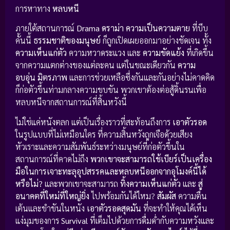
การหาทาง
หลบหนี
ภายใต้สถานการณ์
Drama ดราม่า
ความเป็นความตาย
ที่บีบ
คั้นนี้
ธรรมชาติของมนุษย์
ก็ถูกเปิดเผยออกมาอย่างชัดเจน ทั้ง
ความเห็นแก่ตัว
ความหวาดระแวง และ
ความขัดแย้ง
ที่เกิดขึ้น
จากความแตกต่างของแต่ละคน แต่ในขณะเดียวกัน
ความ
อบอุ่น มิตรภาพ
และการช่วยเหลือซึ่งกันและกันอย่างไม่คาดคิด
ก็ก่อตัวขึ้นท่ามกลางความขบขัน พวกเขาต้องต่อสู้ดิ้นรนเพื่อ
หลบหนีจากสถานการณ์ที่สิ้นหวังนี้
ไม่ใช่แค่หนังตลก แต่เป็นเรื่องราวที่สะท้อนถึงการ
เอาตัวรอด
ในรูปแบบที่ไม่เหมือนใคร ที่ความสิ้นหวังถูกเจือด้วยเสียง
หัวเราะและความสัมพันธ์ระหว่างมนุษย์ที่ก่อตัวขึ้นใน
สถานการณ์ที่คาดไม่ถึง
พวกเขาจะสามารถใช้เบียร์เป็นเครื่อง
มือในการเจาะทะลุอุปสรรคและหลบหนีออกจากอุโมงค์นี้ได้
หรือไม่?
และพวกเขาจะสามารถ
ทิ้งความเห็นแก่ตัว
และ
สู่
อนาคตที่ใหม่ที่ใหญ่ยิ่ง
ไปพร้อมกันได้ไหม?
สัมผัส
ความตื่น
เต้นและขำขันในหนัง
เอาตัวรอดสุดมัน
ที่จะทำให้คุณได้เห็น
แง่มุมของการ
Survival
ที่เต็มไปด้วยการดื่มด่ำกับความหวังและ