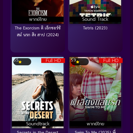
พากย์ไทย
Sound Track
The Exorcism ดิ เอ็กซอร์ซิ
Tetris (2023)
สม์ นรก สิง สาป (2024)
Full HD
Full HD
6.5
5.9
Soundtrack
พากย์ไทย
Secrets in the Desert
Swim To Me (2025) พี่