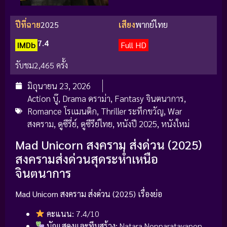
ปีที่ฉาย
2025
เสียง
พากย์ไทย
7.4
IMDb
Full HD
รับชม
2,465 ครั้ง
มิถุนายน 23, 2026
Action บู๊
,
Drama ดราม่า
,
Fantasy จินตนาการ
,
Romance โรแมนติก
,
Thriller ระทึกขวัญ
,
War
สงคราม
,
ดูซีรี่ย์
,
ดูซีรีย์ไทย
,
หนังปี 2025
,
หนังใหม่
Mad Unicorn สงคราม ส่งด่วน (2025)
สงครามส่งด่วนสุดระห่ำเหนือ
จินตนาการ
Mad Unicorn สงคราม ส่งด่วน (2025) เรื่องย่อ
คะแนน:
7.4/10
นักแสดงและทีมสร้าง:
Natara Nopparatayapon,