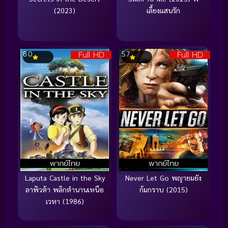
(2023)
เลี้ยงแสนรัก
Full HD
Full HD
8.0
5.7
พากย์ไทย
พากย์ไทย
Laputa Castle in the Sky
Never Let Go พญายมยัง
ลาพิวต้า พลิกตำนานเหนือ
ก้มกราบ (2015)
เวหา (1986)