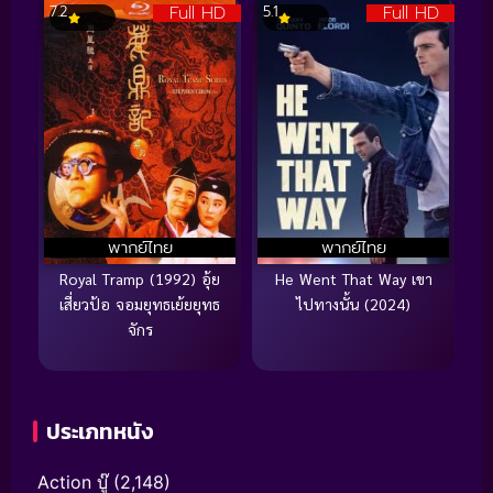
Full HD
Full HD
7.2
5.1
พากย์ไทย
พากย์ไทย
Royal Tramp (1992) อุ้ย
He Went That Way เขา
เสี่ยวป้อ จอมยุทธเย้ยยุทธ
ไปทางนั้น (2024)
จักร
ประเภทหนัง
Action บู๊
(2,148)