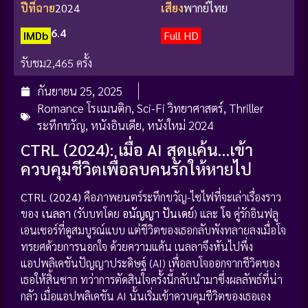
ปีที่ฉาย
2024
เสียง
พากย์ไทย
6.4
IMDb
Full HD
รับชม
2,465 ครั้ง
กันยายน 25, 2025
Romance โรแมนติก
,
Sci-Fi วิทยาศาสตร์
,
Thriller
ระทึกขวัญ
,
หนังอินเดีย
,
หนังใหม่ 2024
CTRL (2024): เมื่อ AI สุดแค้น…เข้า
ควบคุมชีวิตเพื่อลบคนรักให้หายไป
CTRL (2024)
คือภาพยนตร์ระทึกขวัญ-ไซไฟที่จะเล่าเรื่องราว
ของ
เนลลา
(รับบทโดย
อนัญญา ปันเดย์
) และ
โจ
คู่รักอินฟลู
เอนเซอร์ที่ดูสมบูรณ์แบบ แต่ชีวิตของเธอกลับพังทลายลงเมื่อโจ
ทรยศด้วยการนอกใจ ด้วยความแค้น เนลลาจึงหันไปพึ่ง
แอปพลิเคชันปัญญาประดิษฐ์ (AI) เพื่อลบโจออกจากชีวิตของ
เธอให้สิ้นซาก ทว่าการตัดสินใจครั้งนี้กลับนำมาซึ่งผลลัพธ์ที่น่า
กลัว เมื่อแอปพลิเคชัน AI นั้นเริ่มเข้าควบคุมชีวิตของเธอเอง