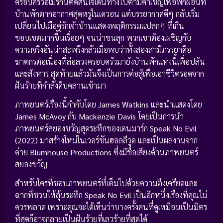
ครอบครัวอเมริกันตัดสินใจเดินทางไปตามคำเชิญเพื่อพักผ่อนที่
บ้านพักตากอากาศสุดหรูในเดวอน แต่บรรยากาศดีๆ กลับเริ่ม
เปลี่ยนไปเมื่อคู่รักเจ้าบ้านแสดงพฤติกรรมแปลกๆ ที่เกิน
ขอบเขตมากขึ้นเรื่อยๆ จนน่าขนลุก พวกเขาต้องเผชิญกับ
ความจริงอันน่าสะพรึงกลัวเมื่อพบว่าทั้งสองสามีภรรยาคือ
ฆาตกรต่อเนื่องที่ล่อลวงครอบครัวมายังบ้านพักแห่งนี้เพื่อปล้น
และสังหาร สุดท้ายแล้วมันจึงเป็นการต่อสู้เพื่อเอาชีวิตรอดจาก
ฝันร้ายที่กำลังคืบคลานเข้ามา
ภาพยนตร์เรื่องนี้กำกับโดย
James Watkins
และนำแสดงโดย
James McAvoy
กับ
Mackenzie Davis
โดยเป็นการนำ
ภาพยนตร์สยองขวัญสุดระทึกของเดนมาร์ก
Speak No Evil
(2022)
มาสร้างใหม่ในเวอร์ชันฮอลลีวูด และเป็นผลงานจาก
ค่าย
Blumhouse Productions
ซึ่งมีชื่อเสียงด้านภาพยนตร์
สยองขวัญ
สำหรับใครที่ชอบภาพยนตร์ที่เต็มไปด้วยความตึงเครียดและ
ฉากที่ชวนให้ลุ้นระทึก
Speak No Evil
เป็นอีกหนึ่งเรื่องที่คุณไม่
ควรพลาด เพราะคุณจะได้เห็นว่าบางครั้งคนที่ดูเหมือนเป็นมิตร
ที่สุดก็อาจกลายเป็นฝันร้ายที่เลวร้ายที่สุดได้