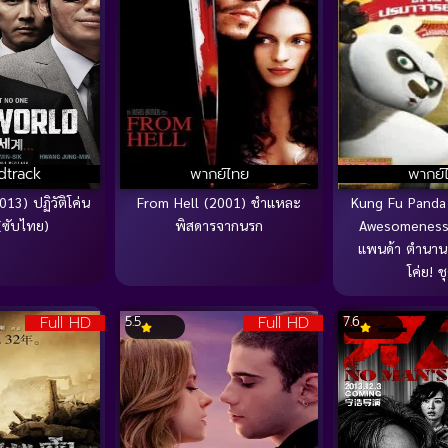
dtrack
พากย์ไทย
พากย์
13) ปฏิวัติโค่น
From Hell (2001) ชำแหละ
Kung Fu Panda
(ซับไทย)
พิสดารจากนรก
Awesomeness V
แพนด้า ตำนานป
โค่ย! ช
Full HD
Full HD
5.5
7.6