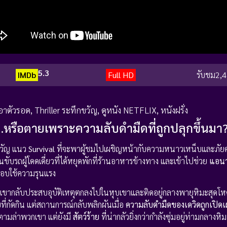
5.3
IMDb
Full HD
รับชม
2,4
เอาตัวรอด
,
Thriller ระทึกขวัญ
,
ดูหนัง NETFLIX
,
หนังฝรั่ง
หรือตายเพราะความลับดำมืดที่ถูกปลุกขึ้นมา
ขวัญ แนว
Survival
ที่จะพาผู้ชมไปเผชิญหน้ากับความหนาวเหน็บและภัยคุ
นขับรถผู้โดดเดี่ยวที่ได้หยุดพักที่ร้านอาหารข้างทาง และเข้าไปช่วย
แอน
ชอบใช้ความรุนแรง
เขากลับประสบอุบัติเหตุตกลงไปในหุบเขาและติดอยู่กลางพายุหิมะสุดโห
่กัดกิน แต่สถานการณ์กลับพลิกผันเมื่อ
ความลับดำมืดของเดวิดถูกเปิด
ี่ตามล่าพวกเขา แต่ยังมี
สัตว์ร้าย
ที่น่ากลัวยิ่งกว่ากำลังซุ่มอยู่ท่ามกลาง