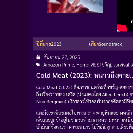
ปีที่ฉาย
2023
เสียง
Soundtrack
กันยายน 27, 2025
Amazon Prime
,
Horror สยองขวัญ
,
survival 
Cold Meat (2023): หนาวถึงตาย…
Cold Meat (2023)
คือภาพยนตร์ระทึกขวัญ-สยอง
ถึง เรื่องราวของ
เดวิด
(นำแสดงโดย
Allen Leech
) ค
Nina Bergman
) บริกรสาวให้รอดพ้นจากอดีตสามีที่
แต่เมื่อเขาขับรถต่อไปท่ามกลาง
พายุหิมะอย่างหนัก
เจ็บและถูกขังอยู่ในซากรถท่ามกลางความหนาวเหน็บที
นักมันก็ชัดเจนว่า
ความหนาว
ไม่ใช่ภัยคุกคามเดียวท