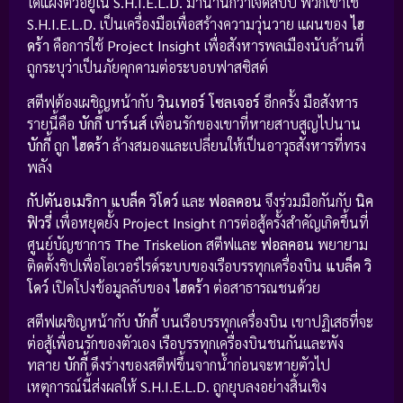
ได้แฝงตัวอยู่ใน
S.H.I.E.L.D.
มานานกว่าเจ็ดสิบปี พวกเขาใช้
S.H.I.E.L.D.
เป็นเครื่องมือเพื่อสร้างความวุ่นวาย แผนของ
ไฮ
ดร้า
คือการใช้
Project Insight
เพื่อสังหารพลเมืองนับล้านที่
ถูกระบุว่าเป็นภัยคุกคามต่อระบอบฟาสซิสต์
สตีฟต้องเผชิญหน้ากับ
วินเทอร์ โซลเจอร์
อีกครั้ง มือสังหาร
รายนี้คือ
บักกี้ บาร์นส์
เพื่อนรักของเขาที่หายสาบสูญไปนาน
บักกี้
ถูก
ไฮดร้า
ล้างสมองและเปลี่ยนให้เป็นอาวุธสังหารที่ทรง
พลัง
กัปตันอเมริกา
แบล็ค วิโดว์
และ
ฟอลคอน
จึงร่วมมือกันกับ
นิค
ฟิวรี่
เพื่อหยุดยั้ง
Project Insight
การต่อสู้ครั้งสำคัญเกิดขึ้นที่
ศูนย์บัญชาการ
The Triskelion
สตีฟและ
ฟอลคอน
พยายาม
ติดตั้งชิปเพื่อโอเวอร์ไรด์ระบบของเรือบรรทุกเครื่องบิน
แบล็ค วิ
โดว์
เปิดโปงข้อมูลลับของ
ไฮดร้า
ต่อสาธารณชนด้วย
สตีฟเผชิญหน้ากับ
บักกี้
บนเรือบรรทุกเครื่องบิน เขาปฏิเสธที่จะ
ต่อสู้เพื่อนรักของตัวเอง เรือบรรทุกเครื่องบินชนกันและพัง
ทลาย
บักกี้
ดึงร่างของสตีฟขึ้นจากน้ำก่อนจะหายตัวไป
เหตุการณ์นี้ส่งผลให้
S.H.I.E.L.D.
ถูกยุบลงอย่างสิ้นเชิง