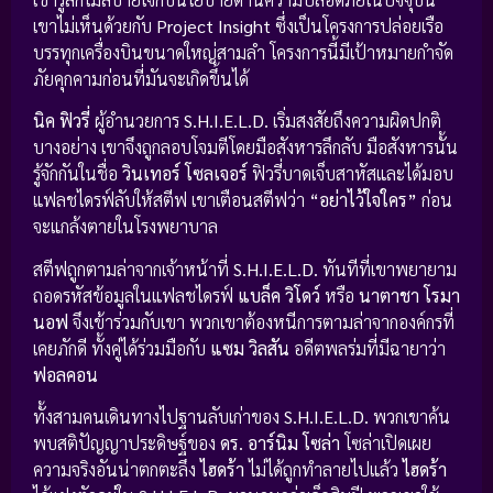
เขาไม่เห็นด้วยกับ
Project Insight
ซึ่งเป็นโครงการปล่อยเรือ
บรรทุกเครื่องบินขนาดใหญ่สามลำ โครงการนี้มีเป้าหมายกำจัด
ภัยคุกคามก่อนที่มันจะเกิดขึ้นได้
นิค ฟิวรี่
ผู้อำนวยการ
S.H.I.E.L.D.
เริ่มสงสัยถึงความผิดปกติ
บางอย่าง เขาจึงถูกลอบโจมตีโดยมือสังหารลึกลับ มือสังหารนั้น
รู้จักกันในชื่อ
วินเทอร์ โซลเจอร์
ฟิวรี่บาดเจ็บสาหัสและได้มอบ
แฟลชไดรฟ์ลับให้สตีฟ เขาเตือนสตีฟว่า
“อย่าไว้ใจใคร”
ก่อน
จะแกล้งตายในโรงพยาบาล
สตีฟถูกตามล่าจากเจ้าหน้าที่
S.H.I.E.L.D.
ทันทีที่เขาพยายาม
ถอดรหัสข้อมูลในแฟลชไดรฟ์
แบล็ค วิโดว์
หรือ
นาตาชา โรมา
นอฟ
จึงเข้าร่วมกับเขา พวกเขาต้องหนีการตามล่าจากองค์กรที่
เคยภักดี ทั้งคู่ได้ร่วมมือกับ
แซม วิลสัน
อดีตพลร่มที่มีฉายาว่า
ฟอลคอน
ทั้งสามคนเดินทางไปฐานลับเก่าของ
S.H.I.E.L.D.
พวกเขาค้น
พบสติปัญญาประดิษฐ์ของ
ดร. อาร์นิม โซล่า
โซล่าเปิดเผย
ความจริงอันน่าตกตะลึง
ไฮดร้า
ไม่ได้ถูกทำลายไปแล้ว
ไฮดร้า