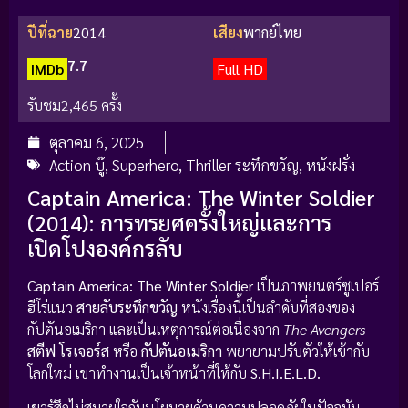
ปีที่ฉาย
2014
เสียง
พากย์ไทย
7.7
IMDb
Full HD
รับชม
2,465 ครั้ง
ตุลาคม 6, 2025
Action บู๊
,
Superhero
,
Thriller ระทึกขวัญ
,
หนังฝรั่ง
Captain America: The Winter Soldier
(2014): การทรยศครั้งใหญ่และการ
เปิดโปงองค์กรลับ
Captain America: The Winter Soldier
เป็นภาพยนตร์ซูเปอร์
ฮีโร่แนว
สายลับระทึกขวัญ
หนังเรื่องนี้เป็นลำดับที่สองของ
กัปตันอเมริกา และเป็นเหตุการณ์ต่อเนื่องจาก
The Avengers
สตีฟ โรเจอร์ส
หรือ
กัปตันอเมริกา
พยายามปรับตัวให้เข้ากับ
โลกใหม่ เขาทำงานเป็นเจ้าหน้าที่ให้กับ
S.H.I.E.L.D.
เขารู้สึกไม่สบายใจกับนโยบายด้านความปลอดภัยในปัจจุบัน