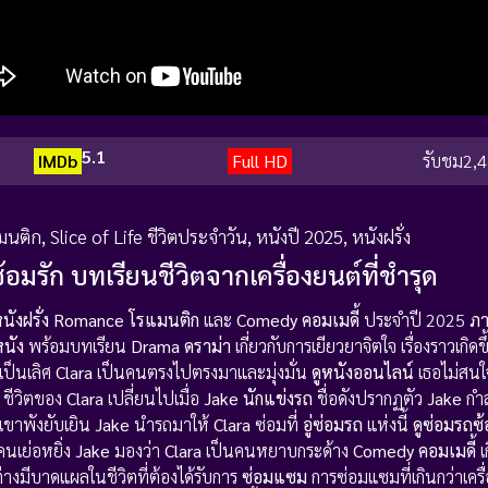
5.1
IMDb
Full HD
รับชม
2,4
มนติก
,
Slice of Life ชีวิตประจำวัน
,
หนังปี 2025
,
หนังฝรั่ง
มรัก บทเรียนชีวิตจากเครื่องยนต์ที่ชำรุด
นังฝรั่ง Romance โรแมนติก
และ
Comedy คอมเมดี้
ประจำปี 2025
ภา
หนัง
พร้อมบทเรียน
Drama ดราม่า
เกี่ยวกับการเยียวยาจิตใจ เรื่องราวเกิดขึ้
อเป็นเลิศ
Clara
เป็นคนตรงไปตรงมาและมุ่งมั่น
ดูหนังออนไลน์
เธอไม่สนใจ
ัก ชีวิตของ
Clara
เปลี่ยนไปเมื่อ
Jake
นักแข่งรถ
ชื่อดังปรากฏตัว
Jake
กำล
ขาพังยับเยิน
Jake
นำรถมาให้
Clara
ซ่อมที่
อู่ซ่อมรถ
แห่งนี้
ดูซ่อมรถซ้
คนเย่อหยิ่ง
Jake
มองว่า
Clara
เป็นคนหยาบกระด้าง
Comedy คอมเมดี้
เ
่ต่างมีบาดแผลในชีวิตที่ต้องได้รับการ
ซ่อมแซม
การซ่อมแซมที่เกินกว่าเครื่