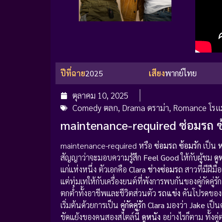
ปีที่ฉาย
2025
เสียง
พากย์ไทย
ตุลาคม 10, 2025
Comedy ตลก
,
Drama ดราม่า
,
Romance โรแ
maintenance-required ซ่อมรถ ซ้อ
maintenance-required หรือ
ซ่อมรถ ซ้อมรัก
เป็น
ห
สัญญาว่าจะมอบความรู้สึก
Feel Good
ให้กับผู้ชม
ดู
แก่แห่งหนึ่ง ตัวเอกคือ
Clara
ช่างซ่อมรถ
สาวที่มีฝีมื
แต่ทุ่มเทให้กับเครื่องยนต์ที่พังการพบกันของคู่กัดคู่ร
ตกต่ำทั้งอาชีพและชีวิตส่วนตัว
รถแข่ง
คันโปรดของเ
เริ่มต้นด้วยการเป็น
คู่กัดคู่รัก
Clara
มองว่า
Jake
เป็น
ขัดแย้งของคนสองสไตล์นี้
ดูหนัง
อย่างไรก็ตาม ทั้งคู