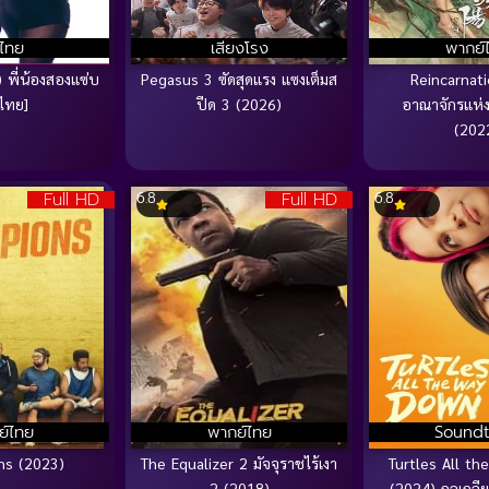
บไทย
เสียงโรง
พากย์
 พี่น้องสองแซ่บ
Pegasus 3 ซัดสุดแรง แซงเต็มส
Reincarnat
บไทย]
ปีด 3 (2026)
อาณาจักรแห่
(202
Full HD
Full HD
6.8
6.8
ย์ไทย
พากย์ไทย
Soundt
ns (2023)
The Equalizer 2 มัจจุราชไร้เงา
Turtles All t
2 (2018)
(2024) กลเกลีย