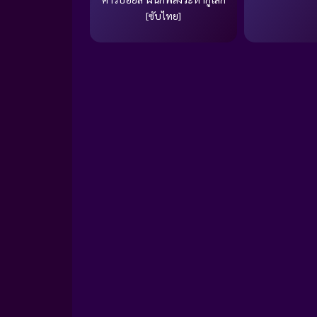
[ซับไทย]