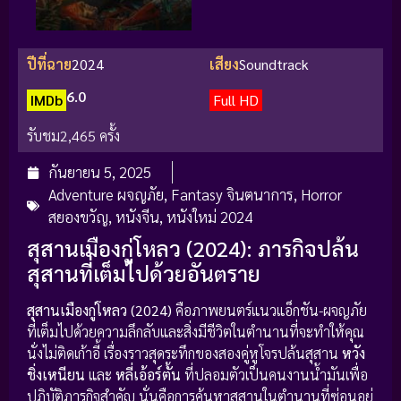
ปีที่ฉาย
2024
เสียง
Soundtrack
6.0
IMDb
Full HD
รับชม
2,465 ครั้ง
กันยายน 5, 2025
Adventure ผจญภัย
,
Fantasy จินตนาการ
,
Horror
สยองขวัญ
,
หนังจีน
,
หนังใหม่ 2024
สุสานเมืองกู่โหลว (2024): ภารกิจปล้น
สุสานที่เต็มไปด้วยอันตราย
สุสานเมืองกู่โหลว (2024)
คือภาพยนตร์แนวแอ็กชัน-ผจญภัย
ที่เต็มไปด้วยความลึกลับและสิ่งมีชีวิตในตำนานที่จะทำให้คุณ
นั่งไม่ติดเก้าอี้ เรื่องราวสุดระทึกของสองคู่หูโจรปล้นสุสาน
หวัง
ชิ่งเหนียน
และ
หลี่เอ้อร์ตั้น
ที่ปลอมตัวเป็นคนงานน้ำมันเพื่อ
ปฏิบัติภารกิจสำคัญ นั่นคือการค้นหาสุสานในตำนานที่ซ่อนอยู่