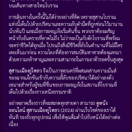
บนเส้นทางสายไหมโบราณ
การเดินทางในครั้งนี้ไม่ได้ง่ายอย่างที่คิด เพราะสุสานโบราณ
แห่งนี้เต็มไปด้วยปริศนาและความลับดำมืดที่ถูกซ่อนไว้มานาน
นับพันปี และเมื่อการผจญภัยเริ่มต้นขึ้น พวกเขาต้องเผชิญ
หน้ากับอันตรายที่คาดไม่ถึง ไม่ว่าจะเป็นกับดักโบราณที่พร้อม
จะคร่าชีวิตได้ทุกเมื่อ ไปจนถึงสิ่งมีชีวิตลี้ลับในตำนานที่ไม่มีใคร
เคยเห็นมาก่อน ความโลภที่ต้องการสมบัติมหาศาลต้องแลกมา
ด้วยความกล้าหาญและความสามารถในการเอาตัวรอดขั้นสูงสุด
สุสานเมืองกู่โหลว
จึงเป็นภาพยนตร์ที่ผสมผสานความมันส์
ของฉากแอ็กชันเข้ากับความลี้ลับของปริศนาได้อย่างลงตัว
เหมาะสำหรับผู้ชมที่ชื่นชอบการผจญภัยในสถานที่โบราณที่
เต็มไปด้วยเรื่องราวเหนือธรรมชาติ
อย่าพลาดเรื่องราวที่จะสะกดทุกสายตา สามารถ
ดูหนัง
ออนไลน์ สุสานเมืองกู่โหลว (2024)
ผ่านเว็บไซต์ของเราได้
ทันที รองรับทุกอุปกรณ์ เพื่อให้คุณดื่มด่ำไปกับหนังได้อย่างต่อ
เนื่อง