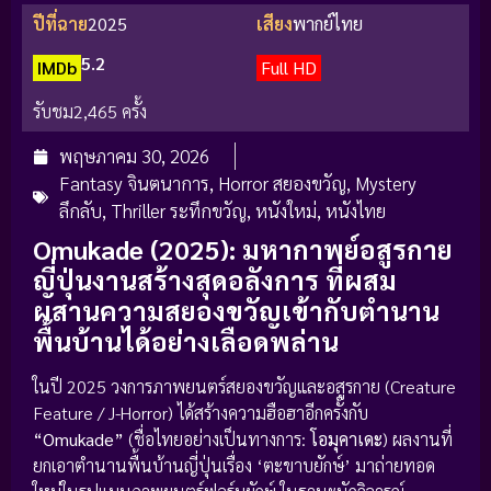
ปีที่ฉาย
2025
เสียง
พากย์ไทย
5.2
IMDb
Full HD
รับชม
2,465 ครั้ง
พฤษภาคม 30, 2026
Fantasy จินตนาการ
,
Horror สยองขวัญ
,
Mystery
ลึกลับ
,
Thriller ระทึกขวัญ
,
หนังใหม่
,
หนังไทย
Omukade (2025): มหากาพย์อสูรกาย
ญี่ปุ่นงานสร้างสุดอลังการ ที่ผสม
ผสานความสยองขวัญเข้ากับตำนาน
พื้นบ้านได้อย่างเลือดพล่าน
ในปี 2025 วงการภาพยนตร์สยองขวัญและอสูรกาย (Creature
Feature / J-Horror) ได้สร้างความฮือฮาอีกครั้งกับ
“Omukade”
(ชื่อไทยอย่างเป็นทางการ:
โอมุคาเดะ
) ผลงานที่
ยกเอาตำนานพื้นบ้านญี่ปุ่นเรื่อง ‘ตะขาบยักษ์’ มาถ่ายทอด