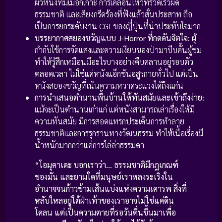
ผิวหนังที่มีเมือกเกาะ การเคลื่อนไหวที่รวดเร็วผิด
ธรรมชาติ และเสียงกรีดร้องที่ฟังแล้วสั่นประสาท ถือ
เป็นการยกระดับงาน CGI ของญี่ปุ่นที่น่าประทับใจมาก
บรรยากาศสยองขวัญแบบ J-Horror ที่กดดันจิตใจ:
ผู้
กำกับใช้การจัดแสงและความเงียบของป่ามาบีบคั้นผู้ชม
ทำให้รู้สึกเหมือนมีอะไรบางอย่างคืบคลานอยู่รอบตัว
ตลอดเวลา ไม่ใช่แค่หนังแอ็กชันอสูรกายทั่วไป แต่เป็น
หนังสยองขวัญที่เน้นความหวาดระแวงได้ถึงแก่น
การนำเสนอตำนานพื้นบ้านให้ทันสมัยและเข้าถึงง่าย:
แม้จะเป็นตำนานเก่าแก่ แต่หนังสามารถเล่าเรื่องให้มี
ความทันสมัย มีการสอดแทรกประเด็นการทำลาย
ธรรมชาติและการรุกรานทางวัฒนธรรม ทำให้เนื้อเรื่องมี
น้ำหนักมากกว่าแค่การไล่ล่าธรรมดา
“โอมุคาเดะ บอกเราว่า… ธรรมชาติมีกฎเกณฑ์
ของมัน และยามใดที่มนุษย์เราหลงระเริงใน
อำนาจจนก้าวข้ามเส้นแบ่งแห่งความเคารพ สิ่งที่
หลับใหลอยู่ใต้ฝ่าเท้าของเราอาจไม่ใช่แค่ดิน
โคลน แต่เป็นความตายที่รอวันตื่นขึ้นมาเพื่อ