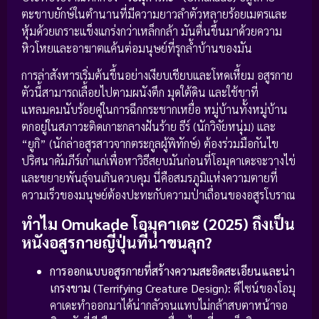
ตะขาบยักษ์ในตำนานที่มีความยาวลำตัวหลายร้อยเมตรและ
หุ้มด้วยเกราะแข็งแกร่งกว่าเหล็กกล้า มันตื่นขึ้นมาด้วยความ
หิวโหยและอาฆาตแค้นต่อมนุษย์ที่รุกล้ำบ้านของมัน
การล่าสังหารเริ่มต้นขึ้นอย่างเงียบเชียบและโหดเหี้ยม อสูรกาย
ตัวนี้สามารถเลื้อยไปตามผนังตึก มุดใต้ดิน และใช้ขาที่
แหลมคมนับร้อยคู่ในการฉีกกระชากเหยื่อ หมู่บ้านทั้งหมู่บ้าน
ตกอยู่ในสภาวะติดเกาะกลางฝันร้าย ธีร์ (นักวิจัยหนุ่ม) และ
“ยูกิ” (นักล่าอสูรสาวจากตระกูลผู้พิทักษ์) ต้องร่วมมือกันไข
ปริศนาคัมภีร์เก่าแก่เพื่อหาวิธีสยบมันก่อนที่โอมุคาเดะจะวางไข่
และขยายพันธุ์จนเกินควบคุม นี่คือสมรภูมิแห่งความตายที่
ความเร็วของมนุษย์ต้องปะทะกับความป่าเถื่อนของอสูรโบราณ
ทำไม Omukade โอมุคาเดะ (2025) ถึงเป็น
หนังอสูรกายญี่ปุ่นที่น่าขนลุก?
การออกแบบอสูรกายที่สร้างความสะอิดสะเอียนและน่า
เกรงขาม (Terrifying Creature Design):
ดีไซน์ของโอมุ
คาเดะทำออกมาได้น่ากลัวจนแทบไม่กล้าสบตาหน้าจอ