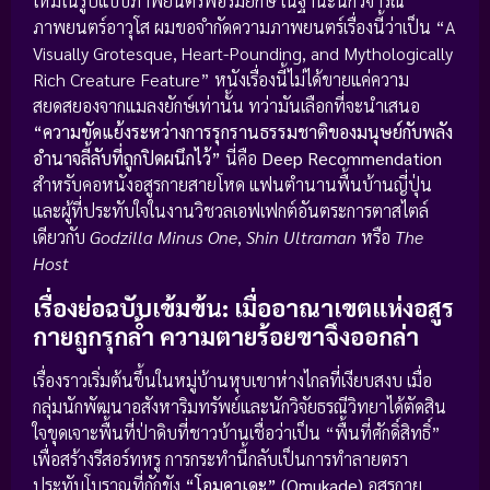
ใหม่ในรูปแบบภาพยนตร์ฟอร์มยักษ์ ในฐานะนักวิจารณ์
ภาพยนตร์อาวุโส ผมขอจำกัดความภาพยนตร์เรื่องนี้ว่าเป็น “A
Visually Grotesque, Heart-Pounding, and Mythologically
Rich Creature Feature” หนังเรื่องนี้ไม่ได้ขายแค่ความ
สยดสยองจากแมลงยักษ์เท่านั้น ทว่ามันเลือกที่จะนำเสนอ
“ความขัดแย้งระหว่างการรุกรานธรรมชาติของมนุษย์กับพลัง
อำนาจลี้ลับที่ถูกปิดผนึกไว้”
นี่คือ
Deep Recommendation
สำหรับคอหนังอสูรกายสายโหด แฟนตำนานพื้นบ้านญี่ปุ่น
และผู้ที่ประทับใจในงานวิชวลเอฟเฟกต์อันตระการตาสไตล์
เดียวกับ
Godzilla Minus One
,
Shin Ultraman
หรือ
The
Host
เรื่องย่อฉบับเข้มข้น: เมื่ออาณาเขตแห่งอสูร
กายถูกรุกล้ำ ความตายร้อยขาจึงออกล่า
เรื่องราวเริ่มต้นขึ้นในหมู่บ้านหุบเขาห่างไกลที่เงียบสงบ เมื่อ
กลุ่มนักพัฒนาอสังหาริมทรัพย์และนักวิจัยธรณีวิทยาได้ตัดสิน
ใจขุดเจาะพื้นที่ป่าดิบที่ชาวบ้านเชื่อว่าเป็น “พื้นที่ศักดิ์สิทธิ์”
เพื่อสร้างรีสอร์ทหรู การกระทำนี้กลับเป็นการทำลายตรา
ประทับโบราณที่กักขัง
“โอมุคาเดะ” (Omukade)
อสูรกาย