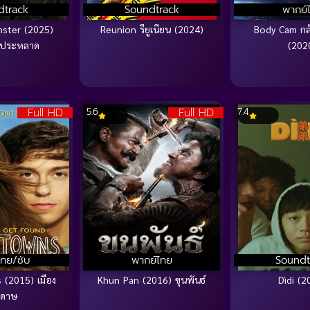
dtrack
Soundtrack
พากย์
nster (2025)
Reunion รียูเนียน (2024)
Body Cam กล
ว์ประหลาด
(202
Full HD
Full HD
5.6
7.4
ไทย/ซับ
พากย์ไทย
Soundt
 (2015) เมือง
Khun Pan (2016) ขุนพันธ์
Dìdi (2
ะดาษ