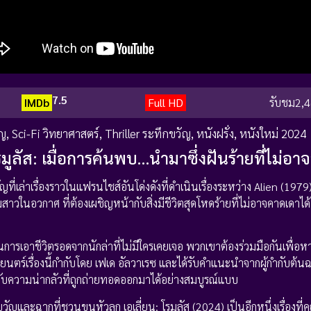
7.5
IMDb
Full HD
รับชม
2,4
ัญ
,
Sci-Fi วิทยาศาสตร์
,
Thriller ระทึกขวัญ
,
หนังฝรั่ง
,
หนังใหม่ 2024
มูลัส: เมื่อการค้นพบ…นำมาซึ่งฝันร้ายที่ไม่อา
ี่เล่าเรื่องราวในแฟรนไชส์อันโด่งดังที่ดำเนินเรื่องระหว่าง Alien (1979
ในอวกาศ ที่ต้องเผชิญหน้ากับสิ่งมีชีวิตสุดโหดร้ายที่ไม่อาจคาดเดาได้
ป็นการเอาชีวิตรอดจากนักล่าที่ไม่มีใครเคยเจอ พวกเขาต้องร่วมมือกันเพื่
ตร์เรื่องนี้กำกับโดย เฟเด อัลวาเรซ และได้รับคำแนะนำจากผู้กำกับต้นฉบั
กับความน่ากลัวที่ถูกถ่ายทอดออกมาได้อย่างสมบูรณ์แบบ
ญและฉากที่ชวนขนหัวลุก เอเลี่ยน: โรมูลัส (2024) เป็นอีกหนึ่งเรื่องที