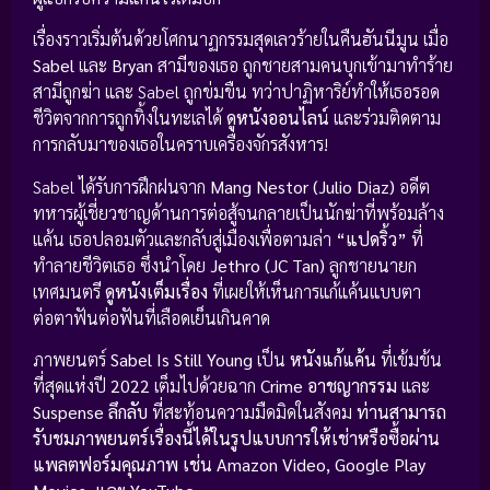
เรื่องราวเริ่มต้นด้วยโศกนาฏกรรมสุดเลวร้ายในคืนฮันนีมูน เมื่อ
Sabel
และ
Bryan
สามีของเธอ ถูกชายสามคนบุกเข้ามาทำร้าย
สามีถูกฆ่า และ Sabel ถูกข่มขืน ทว่าปาฏิหาริย์ทำให้เธอรอด
ชีวิตจากการถูกทิ้งในทะเลได้
ดูหนังออนไลน์
และร่วมติดตาม
การกลับมาของเธอในคราบเครื่องจักรสังหาร!
Sabel ได้รับการฝึกฝนจาก
Mang Nestor (Julio Diaz)
อดีต
ทหารผู้เชี่ยวชาญด้านการต่อสู้จนกลายเป็นนักฆ่าที่พร้อมล้าง
แค้น เธอปลอมตัวและกลับสู่เมืองเพื่อตามล่า
“แปดริ้ว”
ที่
ทำลายชีวิตเธอ ซึ่งนำโดย
Jethro (JC Tan)
ลูกชายนายก
เทศมนตรี
ดูหนังเต็มเรื่อง
ที่เผยให้เห็นการแก้แค้นแบบตา
ต่อตาฟันต่อฟันที่เลือดเย็นเกินคาด
ภาพยนตร์
Sabel Is Still Young
เป็น
หนังแก้แค้น
ที่เข้มข้น
ที่สุดแห่งปี
2022
เต็มไปด้วยฉาก
Crime อาชญากรรม
และ
Suspense ลึกลับ
ที่สะท้อนความมืดมิดในสังคม
ท่านสามารถ
รับชมภาพยนตร์เรื่องนี้ได้ในรูปแบบการให้เช่าหรือซื้อผ่าน
แพลตฟอร์มคุณภาพ เช่น Amazon Video, Google Play