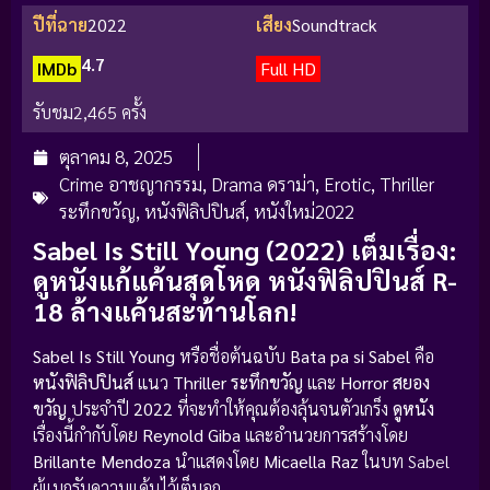
ปีที่ฉาย
2022
เสียง
Soundtrack
4.7
IMDb
Full HD
รับชม
2,465 ครั้ง
ตุลาคม 8, 2025
Crime อาชญากรรม
,
Drama ดราม่า
,
Erotic
,
Thriller
ระทึกขวัญ
,
หนังฟิลิปปินส์
,
หนังใหม่2022
Sabel Is Still Young (2022) เต็มเรื่อง:
ดูหนังแก้แค้นสุดโหด หนังฟิลิปปินส์ R-
18 ล้างแค้นสะท้านโลก!
Sabel Is Still Young
หรือชื่อต้นฉบับ
Bata pa si Sabel
คือ
หนังฟิลิปปินส์
แนว
Thriller ระทึกขวัญ
และ
Horror สยอง
ขวัญ
ประจำปี
2022
ที่จะทำให้คุณต้องลุ้นจนตัวเกร็ง
ดูหนัง
เรื่องนี้กำกับโดย
Reynold Giba
และอำนวยการสร้างโดย
Brillante Mendoza
นำแสดงโดย
Micaella Raz
ในบท Sabel
ผู้แบกรับความแค้นไว้เต็มอก