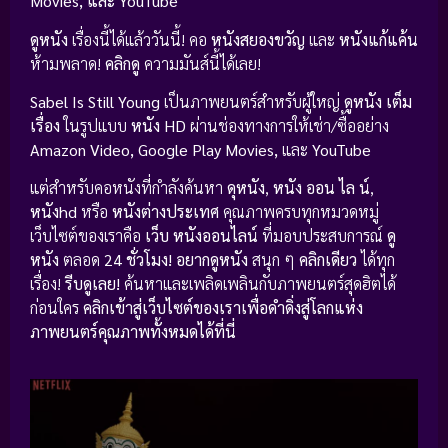
Movies, และ YouTube
ดูหนัง
เรื่องนี้ได้แล้ววันนี้! คอ
หนังสยองขวัญ
และ
หนังแก้แค้น
ห้ามพลาด!
คลิกดู
ความมันส์นี้ได้เลย!
Sabel Is Still Young
เป็นภาพยนตร์สำหรับผู้ใหญ่
ดูหนัง
เต็ม
เรื่อง
ในรูปแบบ
หนัง HD
ผ่านช่องทางการให้เช่า/ซื้ออย่าง
Amazon Video, Google Play Movies,
และ
YouTube
แต่สำหรับคอหนังที่กำลังค้นหา
ดุหนัง
,
หนัง ออน ไล น์
,
หนังhd
หรือ
หนังต่างประเทศ
คุณภาพครบทุกหมวดหมู่
เว็บไซต์ของเราคือ
เว็บ หนังออนไลน์
ที่มอบประสบการณ์
ดู
หนัง
ตลอด
24 ชั่วโมง!
อยากดูหนัง
สนุก ๆ
คลิกเดียว
ได้ทุก
เรื่อง!
รีบดูเลย!
ค้นหาและเพลิดเพลินกับภาพยนตร์สุดฮิตได้
ก่อนใคร
คลิกเข้าสู่เว็บไซต์ของเราเพื่อดำดิ่งสู่โลกแห่ง
ภาพยนตร์คุณภาพทั้งหมดได้ที่นี่