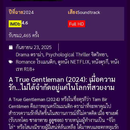
ปีที่ฉาย
2024
เสียง
Soundtrack
4.6
IMDb
Full HD
รับชม
2,465 ครั้ง
กันยายน 23, 2025
Drama ดราม่า
,
Psychological Thriller จิตวิทยา
,
Romance โรแมนติก
,
ดูหนัง NETFLIX
,
หนังตุรกี
,
หนัง
เรท R18+
A True Gentleman (2024): เมื่อความ
รัก…ไม่ได้จำกัดอยู่แค่ในโลกที่สวยงาม
A True Gentleman (2024)
หรือในชื่อตุรกีว่า
Tam Bir
Centilmen
คือภาพยนตร์โรแมนติก-ดราม่าที่จะพาคุณไป
สำรวจความรักที่เกิดขึ้นในสถานการณ์ที่ไม่คาดคิด เมื่อ
ซาเยต์
(รับบทโดย
ชาอาทาย อูลูซอย
) ชายหนุ่มผู้ทำงานเป็น “จิโก
โล่” หรือโสเภณีชายผู้มีเสน่ห์ล้นเหลือ ได้มาพบและตกหลุมรัก