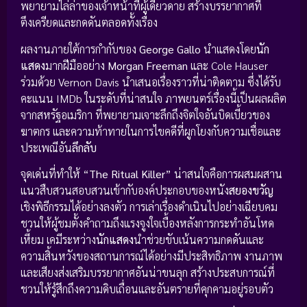
พยายามไล่ล่าของเจ้าหน้าที่ผู้เดียวดาย สร้างบรรยากาศที่
ตึงเครียดและกดดันตลอดทั้งเรื่อง
ผลงานภายใต้การกำกับของ
George Gallo
นำแสดงโดย
นัก
แสดง
มากฝีมืออย่าง
Morgan Freeman
และ Cole Hauser
ร่วมด้วย Vernon Davis นำเสนอเรื่องราวที่น่าติดตาม ซึ่งได้รับ
คะแนน IMDb ในระดับที่น่าสนใจ ภาพยนตร์เรื่องนี้เป็นผลผลิต
จากสหรัฐอเมริกา ที่พยายามเจาะลึกถึงจิตใจอันบิดเบี้ยวของ
ฆาตกร และความท้าทายในการไขคดีที่ผูกโยงกับความเชื่อและ
ประเพณีอัน
ลึกลับ
จุดเด่นที่ทำให้ “
The Ritual Killer
” น่าสนใจคือการผสมผสาน
แนวสืบสวนสอบสวนเข้ากับองค์ประกอบของหนัง
สยองขวัญ
เชิงพิธีกรรมได้อย่างลงตัว การเล่าเรื่องดำเนินไปอย่างเฉียบคม
ชวนให้ผู้ชมตั้งคำถามถึงแรงจูงใจเบื้องหลังการกระทำอันโหด
เหี้ยม เคมีระหว่าง
นักแสดง
นำช่วยขับเน้นความกดดันและ
ความสิ้นหวังของสถานการณ์ได้อย่างมีประสิทธิภาพ งานภาพ
และเสียงส่งเสริมบรรยากาศอันน่าขนลุก สร้างประสบการณ์ที่
ชวนให้รู้สึกถึงความดิบเถื่อนและอันตรายที่คุกคามอยู่รอบตัว