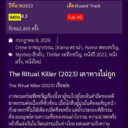
ปีที่ฉาย
2023
เสียง
Sound Track
4.3
IMDb
Full HD
รับชม
2,465 ครั้ง
กรกฎาคม 8, 2026
Crime อาชญากรรม
,
Drama ดราม่า
,
Horror สยองขวัญ
,
Mystery ลึกลับ
,
Thriller ระทึกขวัญ
,
หนังปี 2023
,
หนัง
ฝรั่ง
,
หนังใหม่
The Ritual Killer (2023) เดาทางไม่ถูก
The Ritual Killer (2023) เรื่องย่อ
ภาพยนตร์
ระทึกขวัญ
เรื่องนี้พาผู้ชมไปสู่โลกอันดำมืดของคดี
ฆาตกรรมต่อเนื่องที่ซับซ้อน เมื่อนักสืบผู้มุ่งมั่นต้องเผชิญหน้า
กับฆาตกรที่ไม่ได้เพียงปลิดชีพเหยื่อ แต่ยังประกอบพิธีกรรม
สังเวยมนุษย์ตามความเชื่อของชนเผ่าโบราณ ความน่าสะพรึง
กลัวที่แฝงเร้นในวัฒนธรรมอันห่างไกล ผสมผสานกับความ