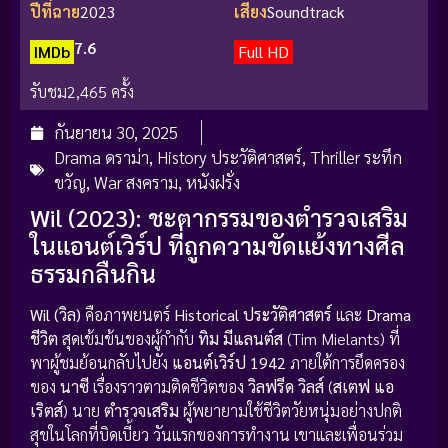
ปีที่ฉาย
2023
เสียง
Soundtrack
7.6
IMDb
Full HD
รับชม
2,465 ครั้ง
กันยายน 30, 2025
Drama ดราม่า
,
History ประวัติศาสตร์
,
Thriller ระทึก
ขวัญ
,
War สงคราม
,
หนังฝรั่ง
Wil (2023): ชะตากรรมของตำรวจเสริม
ในแอนต์เวิร์ป ที่ถูกความขัดแย้งทางศีล
ธรรมกลืนกิน
Wil (วิล)
คือภาพยนตร์
Historical ประวัติศาสตร์
และ
Drama
ชีวิต
สุดเข้มข้นของผู้กำกับ
ทิม มีแลนต์ส
(Tim Mielants) ที่
พาผู้ชมย้อนกลับไปยัง
แอนต์เวิร์ป 1942
ภายใต้การยึดครอง
ของ
นาซี
เรื่องราวตามติดชีวิตของ
วิลฟรีด วิลส์
(
สเตฟ แอ
เริตส์
) นาย
ตำรวจเสริม
ผู้พยายามใช้ชีวิตวัยหนุ่มอย่างปกติ
สุขในโลกที่บิดเบี้ยว วันแรกของการทำงาน เขาและเพื่อนร่วม