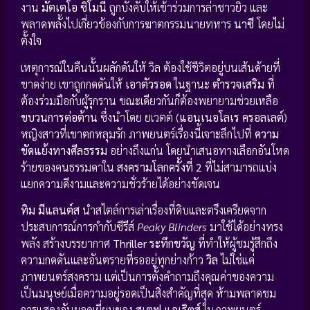
งาน
มัตเตโอ ซิโมนี
ถูกบังคับให้เข้าร่วมการล่าชาวยิว และ
พลาดพลั้งไปเกี่ยวข้องกับการฆาตกรรมนายทหาร
นาซี
โดยไม่
ตั้งใจ
เหตุการณ์ในคืนนั้นผลักดันให้ วิล ต้องใช้ชีวิตอยู่บนเส้นด้ายที่
ขาดง่าย เขาถูกกดดันให้
เอาตัวรอด
ในฐานะ
ตำรวจเสริม
ที่
ต้องร่วมมือกับผู้รุกราน ขณะเดียวกันก็ต้องพยายามช่วยเหลือ
ขบวนการต่อต้าน
ซึ่งนำโดย ยเวตต์ (
แอนเนอโลเร ครอลเลต์
)
หญิงสาวที่เขาตกหลุมรัก ภาพยนตร์เรื่องนี้เจาะลึกไปที่
ความ
ขัดแย้งทางศีลธรรม
อย่างถึงแก่น โดยนำเสนอทางเลือกอันโหด
ร้ายของคนธรรมดาใน
สงครามโลกครั้งที่ 2
ที่ไม่สามารถแบ่ง
แยกความดีงามและความชั่วร้ายได้อย่างชัดเจน
ทิม มีแลนต์ส
นำสไตล์การเล่าเรื่องที่ดิบและตรึงเครียดจาก
ประสบการณ์การกำกับซีรีส์
Peaky Blinders
มาใช้ได้อย่างทรง
พลัง สร้างบรรยากาศ
Thriller ระทึกขวัญ
ที่ทำให้ผู้ชมรู้สึกถึง
ความกดดันและอันตรายที่รออยู่ทุกย่างก้าว
วิล
ไม่ใช่แค่
ภาพยนตร์สงคราม แต่เป็นการตั้งคำถามถึงคุณค่าของความ
เป็นมนุษย์เมื่อความอยู่รอดเป็นสิ่งสำคัญที่สุด ห้ามพลาดชม
การแสดงอันยอดเยี่ยมของ
สเตฟ แอเริตส์
ในภาพยนตร์