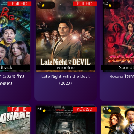
Full HD
Full HD
7.1
4.0
dtrack
พากย์ไทย
Soundt
 (2024) ร้าน
Late Night with the Devil
Roxana โรซาน
กหลอน
(2023)
Full HD
หนังโรง
5.6
6.9