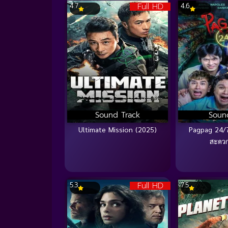
Full HD
4.7
4.6
Sound Track
Soun
Ultimate Mission (2025)
Pagpag 24/7
สะดว
Full HD
5.3
7.5