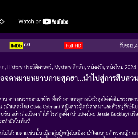
7.0
IMDb
Full HD
รับชม
2,4
ลก
,
History ประวัติศาสตร์
,
Mystery ลึกลับ
,
หนังฝรั่ง
,
หนังใหม่ 2024
 เมื่อจดหมายหยาบคายสุดฮา…นำไปสู่การสืบสวน
สวน จาก
สหราชอาณาจักร
ที่สร้างจากเหตุการณ์จริงสุดโด่งดังในช่วงทศว
อน
(นำแสดงโดย
Olivia Colman
) หญิงสาวผู้เคร่งศาสนาและหัวอนุรักษ์นิยม 
บขัน
อย่างต่อเนื่อง ทำให้
โรส กูดดิ้ง
(นำแสดงโดย
Jessie Buckley
) เพื
ู้กระทำผิดในทันที
ับไม่ได้ง่ายดายเช่นนั้น เมื่อกลุ่มผู้หญิงในเมือง นำโดยนายตำรวจหญิง
แก