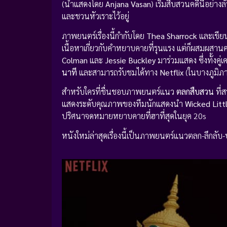
(นำแสดงโดย
Anjana Vasan
) เริ่มสืบสวนคดีนี้อย่
และชวนหัวเราะไว้อยู่
ภาพยนตร์เรื่องนี้กำกับโดย
Thea Sharrock
และเขี
เนื้อหาเกี่ยวกับคำหยาบคายที่รุนแรง แต่ก็ผสมผส
Colman
และ
Jessie Buckley
มาร่วมแสดง ซึ่งทั้งคู
นาที
และสามารถรับชมได้ทาง
Netflix
(ในบางภูมิภา
สำหรับใครที่ชื่นชอบภาพยนตร์แนว
ตลกสืบสวน
ที่
แสดงระดับคุณภาพของทีมนักแสดงนำ
Wicked Litt
ปริศนาจดหมายหยาบคายที่ฮาที่สุดในยุค 20s
หนังใหม่ล่าสุดเรื่องนี้เป็นภาพยนตร์แนวตลก-ลึกลั