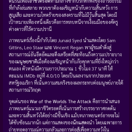
ดิ้นรนเพื่อ
เอาชีวิตรอด
ท่ามกลางซากปรักหักพังของอารยธรรม
ที่กำลังล่มสลาย พวกเขาต้องเผชิญหน้ากับความสิ้นหวัง การ
สูญเสีย และความโหดร้ายของสงครามที่ไม่มีวันสิ้นสุด โดยมี
เป้าหมายเพียงหนึ่งเดียวคือการหลบหนีจากเงื้อมมือของศัตรู
ต่างดาวที่ไร้ความปรานี
ภาพยนตร์เรื่องนี้กำกับโดย Junaid Syed นำแสดงโดย Sam
Gittins, Leo Staar และ Vincent Regan พาผู้ชมดำดิ่งสู่
สถานการณ์อันอึดอัดและตึงเครียดที่สะท้อนถึงความเปราะบาง
ของ
มนุษยชาติ
เมื่อต้องเผชิญหน้ากับภัยคุกคามที่ยิ่งใหญ่กว่า
ตนเอง ตัวหนังมีความยาวประมาณ 1 ชั่วโมง 37 นาที ให้
คะแนน IMDb อยู่ที่ 4.0/10 โดยเป็นผลงานจากประเทศ
สหรัฐอเมริกา ที่เน้นความสมจริงของผลกระทบต่อมนุษย์ภายใต้
สถานการณ์วิกฤต
จุดเด่นของ
War of the Worlds The Attack
คือการนำเสนอ
ภาพยนตร์แนวเอาชีวิตรอดที่เน้นการสร้างบรรยากาศกดดัน
และความสิ้นหวังได้อย่างมีชั้นเชิง แม้บทภาพยนตร์อาจจะไม่
ได้ซับซ้อนมากนัก แต่การแสดงของ
นักแสดง
นำ โดยเฉพาะการ
ถ่ายทอดอารมณ์ความกลัวและการต่อสู้เพื่อความหวังใน