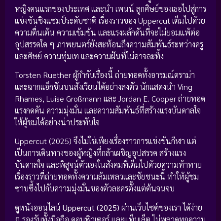
หญิงคนแรกของประเทศ และนำ เพนน์ ลูกศิษย์ของเธอไปสู่การ
แข่งขันชิงแชมป์ระดับชาติ เรื่องราวของ Uppercut เต็มไปด้วย
ความตื่นเต้น ความเข้มข้น และแรงผลักดันที่จะไม่ยอมแพ้ต่อ
อุปสรรคใด ๆ ภาพยนตร์ยังสะท้อนถึงความสัมพันธ์ระหว่างครู
และศิษย์ ความทุ่มเท และความฝันที่ไม่อาจละทิ้ง
Torsten Ruether ผู้กำกับเรื่องนี้ ถ่ายทอดทั้งอารมณ์ดราม่า
และฉากแอ็กชันบนสังเวียนได้อย่างลงตัว นักแสดงนำ Ving
Rhames, Luise Großmann และ Jordan E. Cooper ถ่ายทอด
แรงกดดัน ความมุ่งมั่น และความสัมพันธ์ที่สร้างแรงบันดาลใจ
ให้ผู้ชมได้อย่างน่าประทับใจ
Uppercut (2025) จึงไม่ใช่เพียงเรื่องราวการแข่งขันกีฬา แต่
เป็นการเดินทางของผู้หญิงที่กล้าเผชิญอุปสรรค สร้างแรง
บันดาลใจ และพิสูจน์ตัวเองในสังคมที่เต็มไปด้วยความท้าทาย
เรื่องราวที่ถ่ายทอดทั้งความล้มเหลวและชัยชนะนี้ ทำให้ผู้ชม
ซาบซึ้งไปกับความมุ่งมั่นของตัวละครตั้งแต่ต้นจนจบ
ดูหนังออนไลน์
Uppercut (2025)
ผ่านเว็บไซต์ของเรา ได้ง่าย
ๆ รองรับทั้งมือถือ คอมพิวเตอร์ และแท็บเล็ต ไม่พลาดทุกความ