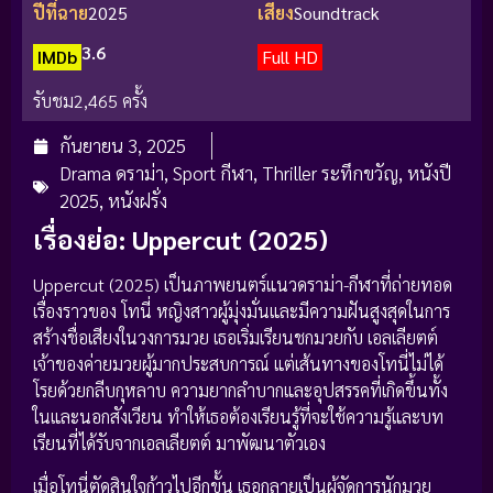
ปีที่ฉาย
2025
เสียง
Soundtrack
3.6
IMDb
Full HD
รับชม
2,465 ครั้ง
กันยายน 3, 2025
Drama ดราม่า
,
Sport กีฬา
,
Thriller ระทึกขวัญ
,
หนังปี
2025
,
หนังฝรั่ง
เรื่องย่อ: Uppercut (2025)
Uppercut (2025) เป็นภาพยนตร์แนวดราม่า-กีฬาที่ถ่ายทอด
เรื่องราวของ โทนี่ หญิงสาวผู้มุ่งมั่นและมีความฝันสูงสุดในการ
สร้างชื่อเสียงในวงการมวย เธอเริ่มเรียนชกมวยกับ เอลเลียตต์
เจ้าของค่ายมวยผู้มากประสบการณ์ แต่เส้นทางของโทนี่ไม่ได้
โรยด้วยกลีบกุหลาบ ความยากลำบากและอุปสรรคที่เกิดขึ้นทั้ง
ในและนอกสังเวียน ทำให้เธอต้องเรียนรู้ที่จะใช้ความรู้และบท
เรียนที่ได้รับจากเอลเลียตต์ มาพัฒนาตัวเอง
เมื่อโทนี่ตัดสินใจก้าวไปอีกขั้น เธอกลายเป็นผู้จัดการนักมวย