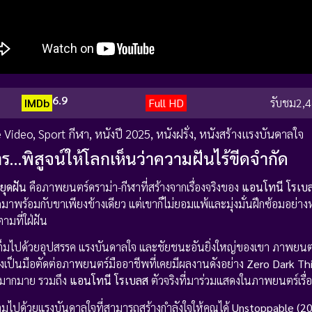
6.9
IMDb
Full HD
รับชม
2,4
e Video
,
Sport กีฬา
,
หนังปี 2025
,
หนังฝรั่ง
,
หนังสร้างแรงบันดาลใจ
ร…พิสูจน์ให้โลกเห็นว่าความฝันไร้ขีดจำกัด
หยุดฝัน
คือภาพยนตร์ดราม่า-กีฬาที่สร้างจากเรื่องจริงของ
แอนโทนี โรเบ
มาพร้อมกับขาเพียงข้างเดียว แต่เขาก็ไม่ยอมแพ้และมุ่งมั่นฝึกซ้อมอย่างห
ามที่ใฝ่ฝัน
เต็มไปด้วยอุปสรรค แรงบันดาลใจ และชัยชนะอันยิ่งใหญ่ของเขา ภาพยนตร์เ
ซึ่งเป็นมือตัดต่อภาพยนตร์มืออาชีพที่เคยมีผลงานดังอย่าง
Zero Dark Thi
นำมากมาย รวมถึง
แอนโทนี โรเบลส
ตัวจริงที่มาร่วมแสดงในภาพยนตร์เรื่อง
ต็มไปด้วยแรงบันดาลใจที่สามารถสร้างกำลังใจให้คุณได้
Unstoppable (2