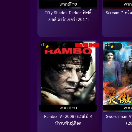
พากย์ไทย
พาก
Fifty Shades Darker ฟิฟตี้
Scream 7 หวีด
เชดส์ ดาร์กเกอร์ (2017)
Full HD
7.0
0.0
พากย์ไทย
พาก
Rambo IV (2008) แรมโบ้ 4
Swordsman กระ
นักรบพันธุ์เดือด
(2