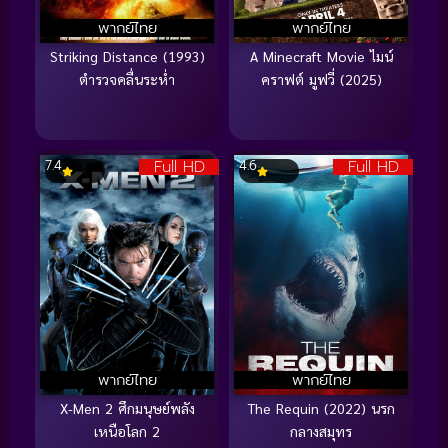
พากย์ไทย
พากย์ไทย
Striking Distance (1993)
A Minecraft Movie ไมน์
ตำรวจคลื่นระห่ำ
คราฟต์ มูฟวี่ (2025)
Full HD
Full HD
7.4
4.6
พากย์ไทย
พากย์ไทย
X-Men 2 ศึกมนุษย์พลัง
The Requin (2022) นรก
เหนือโลก 2
กลางสมุทร