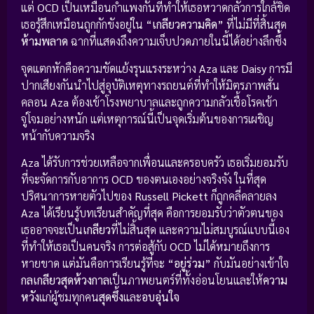
แต่
OCD
เป็นเหมือนกำแพงกั้นที่ทำให้เธอหวาดกลัวการใกล้ชิด
เธอรู้สึกเหมือนถูกกักขังอยู่ใน
“เกลียวความคิด”
ที่ไม่มีที่สิ้นสุด
ห้ามพลาด
ฉากที่แสดงถึงความเจ็บปวดภายในนี้ได้อย่างลึกซึ้ง
จุดแตกหักคือความขัดแย้งรุนแรงระหว่าง
Aza
และ
Daisy
การมี
ปากเสียงกันนำไปสู่อุบัติเหตุทางรถยนต์ที่ทำให้มิตรภาพสั่น
คลอน
Aza
ต้องเข้าโรงพยาบาลและถูกความกลัวเชื้อโรคเข้า
จู่โจมอย่างหนัก แต่เหตุการณ์นี้เป็นจุดเริ่มต้นของการเผชิญ
หน้ากับความจริง
Aza
ได้รับการช่วยเหลือจากเพื่อนและครอบครัว เธอเริ่มยอมรับ
ที่จะจัดการกับอาการ
OCD
ของตนเองอย่างจริงจัง ในที่สุด
ปริศนาการหายตัวไปของ
Russell Pickett
ก็ถูกคลี่คลายลง
Aza
ได้เรียนรู้บทเรียนสำคัญที่สุด คือการยอมรับว่าตัวตนของ
เธออาจจะเป็น
เกลียว
ที่ไม่สิ้นสุด และความไม่สมบูรณ์แบบนี้เอง
ที่ทำให้เธอเป็นคนจริง การต่อสู้กับ
OCD
ไม่ได้หมายถึงการ
หายขาด แต่มันคือการเรียนรู้ที่จะ
“อยู่ร่วม”
กับมันอย่างเข้าใจ
กลเกลียวสุดห้วงกาล
เป็นภาพยนตร์ที่ทั้งอ่อนโยนและให้
ความ
หวัง
แก่ผู้ชมทุกคน
สุดซึ้ง
และ
อบอุ่นใจ