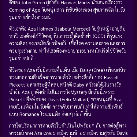
ดีของ
John Green
ผู้กำกับ
Hannah Marks
นำเสนอเรื่องราว
Coming of Age วัยหนุ่มสาว
ที่ซับซ้อนของ
สุขภาพจิต
ในวัย
รุ่นอย่างเข้าถึงอารมณ์
ตัวเอกคือ
Aza Holmes (Isabela Merced)
วัยรุ่นหญิงอายุสิบ
หกปี เธอต้องใช้ชีวิตอยู่กับ
ภาวะย้ำคิดย้ำทำ (OCD)
ที่รุนแรง
ความคิดของเธอมักเกี่ยวข้องกับ
เชื้อโรค
ความสะอาด และการ
ควบคุมร่างกาย ทำให้เธอต้องพยายามอย่างหนักเพื่อใช้ชีวิตวัย
รุ่นอย่างปกติ
ชีวิตของ
Aza
เริ่มมีความตื่นเต้น เมื่อ
Daisy (Cree)
เพื่อนสนิท
ชวนเธอตามสืบเรื่องการหายตัวไปอย่างลึกลับของ
Russell
Pickett
มหาเศรษฐีที่หลบหนีคดี
Daisy
หวังจะได้เงินรางวัล
นำจับ
Aza
ถูกดึงเข้าไปในภารกิจ
Mystery ลึกลับ
นี้เพราะ
Pickett
คือพ่อของ
Davis (Felix Mallard)
ชายหนุ่มที่
Aza
เคยเป็นเพื่อนในวัยเด็ก การกลับมาพบกันทำให้ความสัมพันธ์
แบบ
Romance โรแมนติก
ค่อยๆ ก่อตัวขึ้น
การไขปริศนาการหายตัวไปดำเนินไปพร้อมๆ กับ
การต่อสู้ทาง
อารมณ์
ของ
Aza
เธออยากมีความรัก อยากมีความสุขกับ
Davis