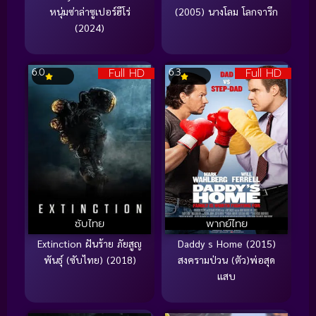
หนุ่มซ่าล่าซูเปอร์ฮีโร่
(2005) นางโลม โลกจารึก
(2024)
Full HD
Full HD
6.0
6.3
ซับไทย
พากย์ไทย
Extinction ฝันร้าย ภัยสูญ
Daddy s Home (2015)
พันธุ์ (ซับไทย) (2018)
สงครามป่วน (ตัว)พ่อสุด
แสบ