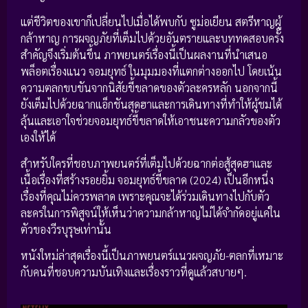
แต่ชีวิตของเขาก็เปลี่ยนไปเมื่อได้พบกับ ซูม่อเยียน สตรีหาญผู้
กล้าหาญ การผจญภัยที่เต็มไปด้วยอันตรายและบททดสอบครั้ง
สำคัญจึงเริ่มต้นขึ้น ภาพยนตร์เรื่องนี้เป็นผลงานที่นำเสนอ
พล็อตเรื่องแนว จอมยุทธ์ ในมุมมองที่แตกต่างออกไป โดยเน้น
ความตลกขบขันจากนิสัยขี้ขลาดของตัวละครหลัก นอกจากนี้
ยังเต็มไปด้วยฉากแอ็กชันสุดฮาและการเดินทางที่ทำให้ผู้ชมได้
ลุ้นและเอาใจช่วยจอมยุทธ์ขี้ขลาดให้เอาชนะความกลัวของตัว
เองให้ได้
สำหรับใครที่ชอบภาพยนตร์ที่เต็มไปด้วยฉากต่อสู้สุดฮาและ
เนื้อเรื่องที่สร้างรอยยิ้ม จอมยุทธ์ขี้ขลาด (2024) เป็นอีกหนึ่ง
เรื่องที่คุณไม่ควรพลาด เพราะคุณจะได้ร่วมเดินทางไปกับตัว
ละครในการพิสูจน์ให้เห็นว่าความกล้าหาญไม่ได้จำกัดอยู่แค่ใน
ตัวของวีรบุรุษเท่านั้น
หนังใหม่ล่าสุดเรื่องนี้เป็นภาพยนตร์แนวผจญภัย-ตลกที่เหมาะ
กับคนที่ชอบความบันเทิงและเรื่องราวที่ดูแล้วสบายๆ.