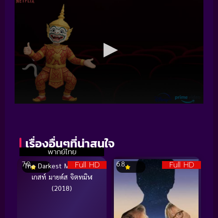
เรื่องอื่นๆที่น่าสนใจ
พากย์ไทย
Full HD
Full HD
7.0
6.8
The Darkest Minds ดาร์ก
เกสท์ มายด์ส จิตทมิฬ
(2018)