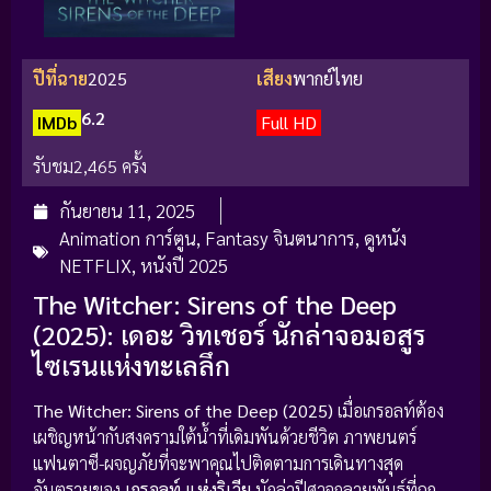
ปีที่ฉาย
2025
เสียง
พากย์ไทย
6.2
IMDb
Full HD
รับชม
2,465 ครั้ง
กันยายน 11, 2025
Animation การ์ตูน
,
Fantasy จินตนาการ
,
ดูหนัง
NETFLIX
,
หนังปี 2025
The Witcher: Sirens of the Deep
(2025): เดอะ วิทเชอร์ นักล่าจอมอสูร
ไซเรนแห่งทะเลลึก
The Witcher: Sirens of the Deep (2025)
เมื่อเกรอลท์ต้อง
เผชิญหน้ากับสงครามใต้น้ำที่เดิมพันด้วยชีวิต ภาพยนตร์
แฟนตาซี-ผจญภัยที่จะพาคุณไปติดตามการเดินทางสุด
อันตรายของ
เกรอลท์ แห่งริเวีย
นักล่าปีศาจกลายพันธุ์ที่ถูก