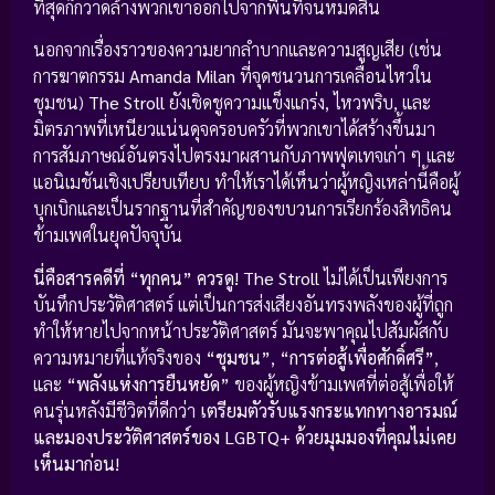
ที่สุดก็กวาดล้างพวกเขาออกไปจากพื้นที่จนหมดสิ้น
นอกจากเรื่องราวของความยากลำบากและความสูญเสีย (เช่น
การฆาตกรรม
Amanda Milan
ที่จุดชนวนการเคลื่อนไหวใน
ชุมชน)
The Stroll
ยังเชิดชูความแข็งแกร่ง, ไหวพริบ, และ
มิตรภาพที่เหนียวแน่นดุจครอบครัวที่พวกเขาได้สร้างขึ้นมา
การสัมภาษณ์อันตรงไปตรงมาผสานกับภาพฟุตเทจเก่า ๆ และ
แอนิเมชันเชิงเปรียบเทียบ ทำให้เราได้เห็นว่าผู้หญิงเหล่านี้คือผู้
บุกเบิกและเป็นรากฐานที่สำคัญของขบวนการเรียกร้องสิทธิคน
ข้ามเพศในยุคปัจจุบัน
นี่คือสารคดีที่ “ทุกคน” ควรดู!
The Stroll
ไม่ได้เป็นเพียงการ
บันทึกประวัติศาสตร์ แต่เป็นการส่งเสียงอันทรงพลังของผู้ที่ถูก
ทำให้หายไปจากหน้าประวัติศาสตร์ มันจะพาคุณไปสัมผัสกับ
ความหมายที่แท้จริงของ
“ชุมชน”
,
“การต่อสู้เพื่อศักดิ์ศรี”
,
และ
“พลังแห่งการยืนหยัด”
ของผู้หญิงข้ามเพศที่ต่อสู้เพื่อให้
คนรุ่นหลังมีชีวิตที่ดีกว่า
เตรียมตัวรับแรงกระแทกทางอารมณ์
และมองประวัติศาสตร์ของ LGBTQ+ ด้วยมุมมองที่คุณไม่เคย
เห็นมาก่อน!