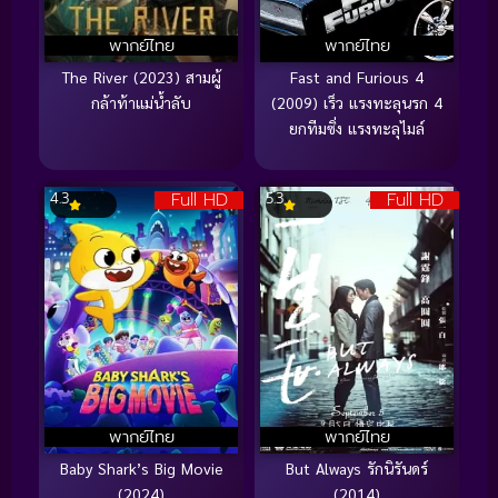
พากย์ไทย
พากย์ไทย
The River (2023) สามผู้
Fast and Furious 4
กล้าท้าแม่น้ำลับ
(2009) เร็ว แรงทะลุนรก 4
ยกทีมซิ่ง แรงทะลุไมล์
Full HD
Full HD
4.3
5.3
พากย์ไทย
พากย์ไทย
Baby Shark’s Big Movie
But Always รักนิรันดร์
(2024)
(2014)