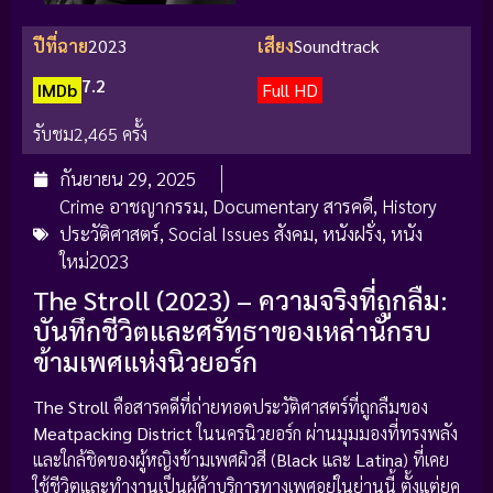
ปีที่ฉาย
2023
เสียง
Soundtrack
7.2
IMDb
Full HD
รับชม
2,465 ครั้ง
กันยายน 29, 2025
Crime อาชญากรรม
,
Documentary สารคดี
,
History
ประวัติศาสตร์
,
Social Issues สังคม
,
หนังฝรั่ง
,
หนัง
ใหม่2023
The Stroll (2023) – ความจริงที่ถูกลืม:
บันทึกชีวิตและศรัทธาของเหล่านักรบ
ข้ามเพศแห่งนิวยอร์ก
The Stroll
คือสารคดีที่ถ่ายทอดประวัติศาสตร์ที่ถูกลืมของ
Meatpacking District
ในนครนิวยอร์ก ผ่านมุมมองที่ทรงพลัง
และใกล้ชิดของผู้หญิงข้ามเพศผิวสี (
Black
และ
Latina
) ที่เคย
ใช้ชีวิตและทำงานเป็นผู้ค้าบริการทางเพศอยู่ในย่านนี้ ตั้งแต่ยุค