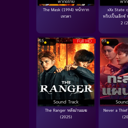
พากย์ไทย
พาก
The Mask (1994) หน้ากาก
xXx State 
เทวดา
ทริปเปิ้นเอ็กซ์ 
2 (
Full HD
5.5
9.5
Sound Track
Sound
The Ranger หลังม่านเมฆ
Never a Thie
(2025)
(2