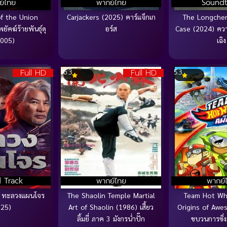
ย์ไทย
พากย์ไทย
Soundt
of the Union
Carjackers (2025) คาร์แจ็กเก
The Longchen
พยัคฆ์ร้ายพันธุ์ดุ
อร์ส
Case (2024) ควา
2005)
เฉิง
Full HD
Full HD
6.3
5.3
 Track
พากย์ไทย
พากย์
f ทะลวงแผนโจร
The Shaolin Temple Martial
Team Hot Whe
025)
Art of Shaolin (1986) เสี้ยว
Origins of Awe
ลิ้มยี่ ภาค 3 มังกรน่ำปั๊ก
ขบวนการซิ่