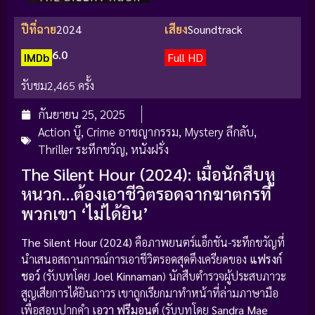
ปีที่ฉาย
2024
เสียง
Soundtrack
6.0
IMDb
Full HD
รับชม
2,465 ครั้ง
กันยายน 25, 2025
Action บู๊
,
Crime อาชญากรรม
,
Mystery ลึกลับ
,
Thriller ระทึกขวัญ
,
หนังฝรั่ง
The Silent Hour (2024): เมื่อนักสืบหู
หนวก…ต้องเอาชีวิตรอดจากฆาตกรที่
พวกเขา ‘ไม่ได้ยิน’
The Silent Hour (2024)
คือภาพยนตร์แอ็กชัน-ระทึกขวัญที่
นำเสนอสถานการณ์การเอาชีวิตรอดสุดตึงเครียดของ
แฟรงก์
ชอว์
(รับบทโดย
Joel Kinnaman
) นักสืบตำรวจผู้ประสบภาวะ
สูญเสียการได้ยินถาวร เขาถูกเรียกมาทำหน้าที่ล่ามภาษามือ
เพื่อสอบปากคำ
เอวา ฟรีมอนต์
(รับบทโดย
Sandra Mae