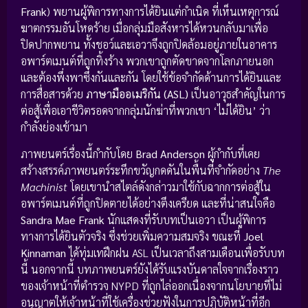
Frank
) พยานผู้พิการทางการได้ยินแต่กำเนิด ที่เห็นเหตุการณ์
ฆาตกรรมอันโหดร้าย เมื่อกลุ่มมือสังหารได้หวนกลับมาเพื่อ
ปิดปากพยาน ทั้งชอว์และเอวาจึงถูกปิดล้อมอยู่ภายในอาคาร
อพาร์ตเมนต์ที่ถูกทิ้งร้าง พวกเขาถูกตัดขาดจากโลกภายนอก
และต้องพึ่งพาซึ่งกันและกัน โดยใช้ข้อจำกัดด้านการได้ยินและ
การสื่อสารด้วย
ภาษามืออเมริกัน (ASL)
เป็นอาวุธสำคัญในการ
ต่อสู้เพื่อเอาชีวิตรอดจากกลุ่มนักฆ่าที่พวกเขา ‘ไม่ได้ยิน’ ว่า
กำลังย่องเข้ามา
ภาพยนตร์เรื่องนี้กำกับโดย
Brad Anderson
ผู้กำกับที่เคย
สร้างสรรค์ภาพยนตร์ระทึกขวัญกดดันในพื้นที่จำกัดอย่าง
The
Machinist
โดยเขานำสไตล์ดังกล่าวมาใช้กับฉากการต่อสู้ใน
อพาร์ตเมนต์ที่ถูกปิดตายได้อย่างตึงเครียด และที่น่าสนใจคือ
Sandra Mae Frank
นักแสดงที่รับบทเป็นเอวา เป็นผู้พิการ
ทางการได้ยินตัวจริง ซึ่งช่วยเพิ่มความสมจริง ขณะที่
Joel
Kinnaman
ได้ทุ่มเทฝึกฝน ASL เป็นเวลาถึงสามเดือนเพื่อรับบท
นี้ นอกจากนี้ บทภาพยนตร์ยังได้รับแรงบันดาลใจจากเรื่องราว
ของเจ้าหน้าที่ตำรวจ NYPD ที่ถูกไล่ออกเนื่องจากนโยบายที่ไม่
อนุญาตให้เจ้าหน้าที่ใช้เครื่องช่วยฟังในการปฏิบัติหน้าที่อีก