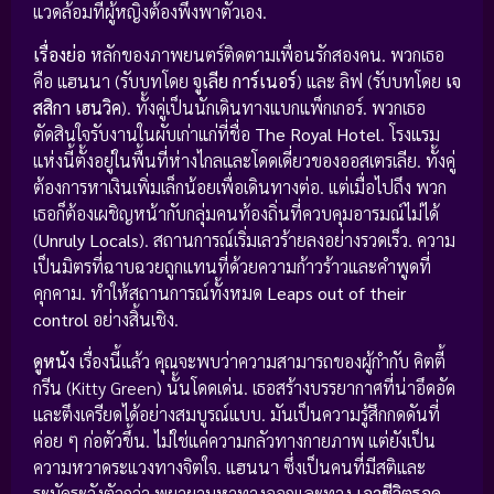
แวดล้อมที่ผู้หญิงต้องพึ่งพาตัวเอง.
เรื่องย่อ
หลักของภาพยนตร์ติดตามเพื่อนรักสองคน. พวกเธอ
คือ แฮนนา (รับบทโดย
จูเลีย การ์เนอร์
) และ ลิฟ (รับบทโดย
เจ
สสิกา เฮนวิค
). ทั้งคู่เป็นนักเดินทางแบกแพ็กเกอร์. พวกเธอ
ตัดสินใจรับงานในผับเก่าแก่ที่ชื่อ
The Royal Hotel
. โรงแรม
แห่งนี้ตั้งอยู่ในพื้นที่ห่างไกลและโดดเดี่ยวของออสเตรเลีย. ทั้งคู่
ต้องการหาเงินเพิ่มเล็กน้อยเพื่อเดินทางต่อ. แต่เมื่อไปถึง พวก
เธอก็ต้องเผชิญหน้ากับกลุ่มคนท้องถิ่นที่ควบคุมอารมณ์ไม่ได้
(
Unruly Locals
). สถานการณ์เริ่มเลวร้ายลงอย่างรวดเร็ว. ความ
เป็นมิตรที่ฉาบฉวยถูกแทนที่ด้วยความก้าวร้าวและคำพูดที่
คุกคาม. ทำให้สถานการณ์ทั้งหมด
Leaps out of their
control
อย่างสิ้นเชิง.
ดูหนัง
เรื่องนี้แล้ว คุณจะพบว่าความสามารถของผู้กำกับ คิตตี้
กรีน (Kitty Green) นั้นโดดเด่น. เธอสร้างบรรยากาศที่น่าอึดอัด
และตึงเครียดได้อย่างสมบูรณ์แบบ. มันเป็นความรู้สึกกดดันที่
ค่อย ๆ ก่อตัวขึ้น. ไม่ใช่แค่ความกลัวทางกายภาพ แต่ยังเป็น
ความหวาดระแวงทางจิตใจ. แฮนนา ซึ่งเป็นคนที่มีสติและ
ระมัดระวังตัวกว่า พยายามหาทางออกและทาง
เอาชีวิตรอด
.