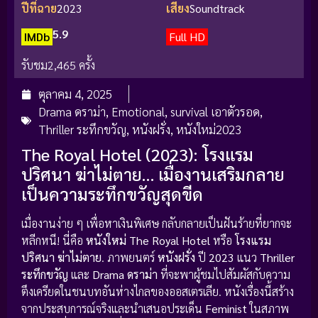
ปีที่ฉาย
2023
เสียง
Soundtrack
5.9
IMDb
Full HD
รับชม
2,465 ครั้ง
ตุลาคม 4, 2025
Drama ดราม่า
,
Emotional
,
survival เอาตัวรอด
,
Thriller ระทึกขวัญ
,
หนังฝรั่ง
,
หนังใหม่2023
The Royal Hotel (2023): โรงแรม
ปริศนา ฆ่าไม่ตาย… เมื่องานเสริมกลาย
เป็นความระทึกขวัญสุดขีด
เมื่องานง่าย ๆ เพื่อหาเงินพิเศษ กลับกลายเป็นฝันร้ายที่ยากจะ
หลีกหนี! นี่คือ
หนังใหม่
The Royal Hotel
หรือ
โรงแรม
ปริศนา ฆ่าไม่ตาย
. ภาพยนตร์
หนังฝรั่ง
ปี
2023
แนว
Thriller
ระทึกขวัญ
และ
Drama ดราม่า
ที่จะพาผู้ชมไปสัมผัสกับความ
ตึงเครียดในชนบทอันห่างไกลของออสเตรเลีย. หนังเรื่องนี้สร้าง
จากประสบการณ์จริงและนำเสนอประเด็น
Feminist
ในสภาพ