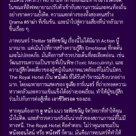
ในขณะที่ลิฟพยายามปรับตัวเข้ากับสถานการณ์และคนท้องถิ่น
อย่างขาดความยั้งคิด. ความแตกต่างของทั้งสองคนสร้าง
Drama ดราม่า
ที่เข้มข้น. และนำไปสู่ความเสี่ยงที่น่ากลัวมาก
ขึ้นเรื่อย ๆ.
ภาพยนตร์
Thriller ระทึกขวัญ
เรื่องนี้ไม่ได้มีฉาก
Action บู๊
มากมาย. แต่เน้นไปที่การสร้างความรู้สึก
Emotional
ที่กดดัน
และไม่ปลอดภัย. มันคือการสำรวจประเด็นที่ละเอียดอ่อน. เช่น
วัฒนธรรมความเป็นชายที่เป็นพิษ (Toxic Masculinity). และ
ความรู้สึกโดดเดี่ยวของผู้หญิงในสภาพแวดล้อมที่ไม่เป็นมิตร.
The Royal Hotel
เป็น
หนังดัง
ที่ได้รับคำวิจารณ์เชิงบวกอย่าง
มาก. โดยเฉพาะการแสดงของ
จูเลีย การ์เนอร์
ที่ถ่ายทอดความ
หวาดกลัวและความเข้มแข็งได้อย่างยอดเยี่ยม. ทำให้ผู้ชมรู้สึก
ร่วมไปกับการต่อสู้เพื่อ
เอาชีวิตรอด
ของเธอ.
หากคุณต้องการ
ดู หนัง
แนว
ระทึกขวัญ
จิตวิทยาที่ทำให้คุณ
นั่งไม่ติด. และสำรวจความจริงอันน่ากลัวของสถานการณ์ที่ไม่มี
ทางหนี.
The Royal Hotel
คือคำตอบ. ไม่ว่าคุณจะชมเป็น
หนังออนไลน์
หรือ
หนังฟรี
ก็ตาม. มันคือภาพยนตร์ที่ทำให้