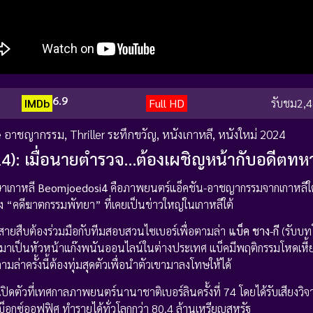
6.9
IMDb
Full HD
รับชม
2,4
e อาชญากรรม
,
Thriller ระทึกขวัญ
,
หนังเกาหลี
,
หนังใหม่ 2024
4): เมื่อนายตำรวจ…ต้องเผชิญหน้ากับอดีตทห
ษาเกาหลี
Beomjoedosi4
คือภาพยนตร์แอ็คชัน-อาชญากรรมจากเกาหลีใต้ท
ริง “คดีฆาตกรรมพัทยา” ที่เคยเป็นข่าวใหญ่ในเกาหลีใต้
ายสืบต้องร่วมมือกับทีมสอบสวนไซเบอร์เพื่อตามล่า
แบ็ค ชาง-กี
(รับบ
วมาเป็นหัวหน้าแก๊งพนันออนไลน์ในต่างประเทศ แบ็คมีพฤติกรรมโหดเหี้ยม
ตามล่าครั้งนี้ต้องทุ่มสุดตัวเพื่อนำตัวเขามาลงโทษให้ได้
ปิดตัวที่เทศกาลภาพยนตร์นานาชาติเบอร์ลินครั้งที่ 74 โดยได้รับเสียงวิจ
็อกซ์ออฟฟิศ ทำรายได้ทั่วโลกกว่า 80.4 ล้านเหรียญสหรัฐ