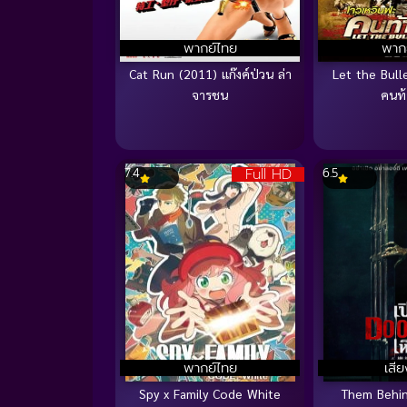
พากย์ไทย
พาก
Cat Run (2011) แก๊งค์ป่วน ล่า
Let the Bull
จารชน
คนท้
Full HD
7.4
6.5
พากย์ไทย
เสี
Spy x Family Code White
Them Behi