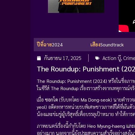
ปีที่ฉาย
2024
เสียง
Soundtrack
กันยายน 17, 2025
Action บู๊
,
Crim
The Roundup: Punishment (202
The Roundup: Punishment (2024)
หรือในชื่อภา
ในซีรีส์
The Roundup
เรื่องราวสร้างจากเหตุการณ์จ
เมื่อ
ซอกโด
(รับบทโดย
Ma Dong-seok
) นายตำรวจส
yeol
) อดีตทหารหน่วยรบพิเศษชาวเกาหลีใต้ที่ผันตั
น้องและข่มขู่ผู้บริสุทธิ์เพื่อบรรลุเป้าหมาย ทำให้การ
ภาพยนตร์เรื่องนี้กำกับโดย
Heo Myung-haeng
และเ
อย่างมาก นอกจากนี้ยังประสบความสำเร็จอย่างสูงในบ