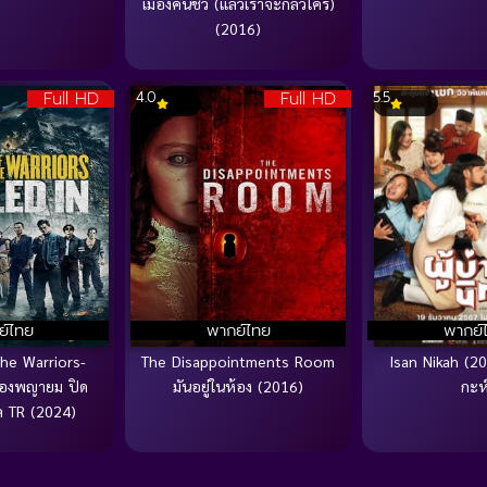
เมืองคนชั่ว (แล้วเราจะกลัวใคร)
(2016)
Full HD
Full HD
4.0
5.5
ย์ไทย
พากย์ไทย
พากย์
the Warriors-
The Disappointments Room
Isan Nikah (202
มืองพญายม ปิด
มันอยู่ในห้อง (2016)
กะห
ล TR (2024)