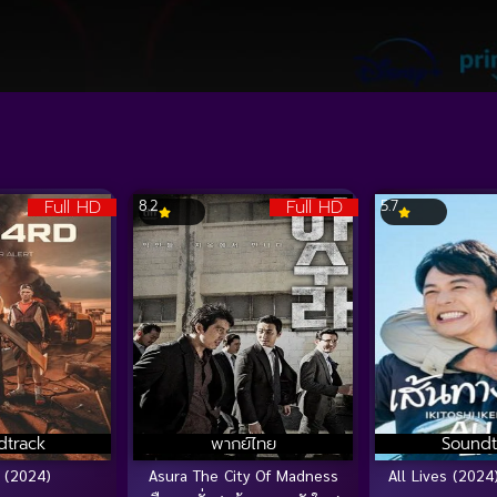
Full HD
Full HD
8.2
5.7
dtrack
พากย์ไทย
Soundt
 (2024)
Asura The City Of Madness
All Lives (2024)