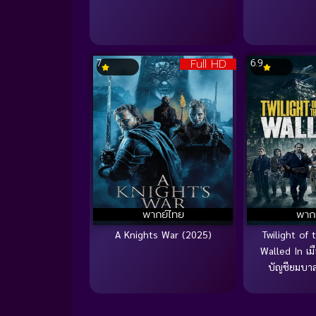
Full HD
7
6.9
พากย์ไทย
พาก
A Knights War (2025)
Twilight of 
Walled In เ
บัญชียมบา