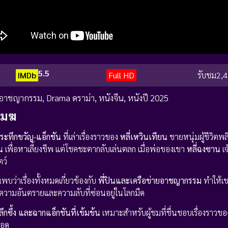
5.5
IMDb
Full HD
รับชม
2,4
 อาชญากรรม
,
Drama ดราม่า
,
หนังจีน
,
หนังปี 2025
เมฆ
-ระทึกขวัญ-แอ็กชัน
ที่เล่าเรื่องราวของ
หลี่เหวินเทียน
ชายหนุ่มผู้ชีวิตพ
ิน
เพื่อหาเลี้ยงชีพ แต่โชคชะตากลับเล่นตลก เมื่อพ่อของเขา
หลี่ฉงซาน
เจ
ตว์
พบว่าเรื่องทั้งหมดเกี่ยวข้องกับ
พี่ปินและเครือข่ายอาชญากรรม
ทำให้เขา
บความอันตรายและความลับที่ซ่อนอยู่ในโลกมืด
กซึ้ง และฉากแอ็กชันที่เข้มข้น
เหมาะสำหรับผู้ชมที่ชื่นชอบเรื่องราวข
รอด