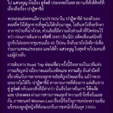
ไป
แสวงบุญ
ยังเมือง
ลูร์ดส์
ประเทศฝรั่งเศส สถานที่ศักดิ์สิทธิ์ที่
เลื่องลือเรื่อง
ปาฏิหาริย์
พวกเธอแต่ละคนมีความปรารถนาใน
ปาฏิหาริย์
ของตัวเอง:
ดอลลี่หวังให้ลูกชายที่พูดไม่ได้กลับมาพูด, ไอลีนหวังที่จะรักษา
อาการป่วยที่น่ากังวล, ส่วนลิลลี่มีความลับส่วนตัวที่ปิดซ่อนไว้
ทว่า ก่อนการเดินทาง
คริสซี่
(ลอรา ลินนีย์) อดีตเพื่อนสนิทที่
ถูกขับไล่ออกจากชุมชนเมื่อ 40 ปีก่อน ก็กลับมายังบัลลีการ์เพื่อ
ร่วมงานศพแม่ของเธอ และได้ตั๋ว
แสวงบุญ
ใบสุดท้ายไปแทนที่
แม่ผู้ล่วงลับ
การเดินทาง
Road Trip ท่องเที่ยว
ครั้งนี้จึงกลายเป็นเวทีแห่ง
การเผชิญหน้าเมื่อบาดแผลในอดีตและ
ความลับ
อันดำมืดที่
เกี่ยวพันกับการตายของลูกชายลิลลี่ถูกเปิดเผยขึ้น แม้ว่าพวก
เธออาจไม่ได้รับ
ปาฏิหาริย์
ทางกายภาพที่ต้องการ แต่เส้นทาง
สู่
ลูร์ดส์
กลับมอบสิ่งที่มีค่ากว่า นั่นคือโอกาสในการ
ให้อภัย
และ
ปรองดอง
ผ่านการสารภาพและทำความเข้าใจซึ่งกันและ
กัน ภาพยนตร์
Women-Led
เรื่องนี้จึงเป็นการยกย่องความเข้ม
แข็งของลูกผู้หญิงที่ต้องแบกรับภาระหนักอึ้งในยุค 1960s