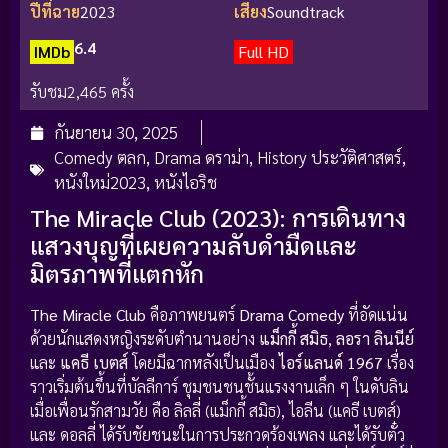
ปีที่ฉาย
2023
เสียง
Soundtrack
6.4
IMDb
Full HD
รับชม
2,465 ครั้ง
กันยายน 30, 2025
Comedy ตลก
,
Drama ดราม่า
,
History ประวัติศาสตร์
,
หนังใหม่2023
,
หนังไอริช
The Miracle Club (2023): การเดินทาง
แสวงบุญที่เผยความลับดำมืดและ
มิตรภาพที่แตกหัก
The Miracle Club
คือภาพยนตร์
Drama Comedy
ที่อัดแน่น
ด้วยนักแสดงหญิงระดับตำนานอย่าง
แม็กกี้ สมิธ
,
ลอรา ลินนีย์
และ
แคธี เบตส์
โดยมีฉากหลังเป็นเมือง
ไอร์แลนด์ 1967
เรื่อง
ราวเริ่มต้นขึ้นที่บัลลีการ์ ชุมชนชนชั้นแรงงานเล็ก ๆ ในดับลิน
เมื่อเพื่อนรักสามวัย คือ ลิลลี่ (แม็กกี้ สมิธ), ไอลีน (แคธี เบตส์)
และ ดอลลี่ ได้รับชัยชนะในการประกวดร้องเพลง และได้รับตั๋ว