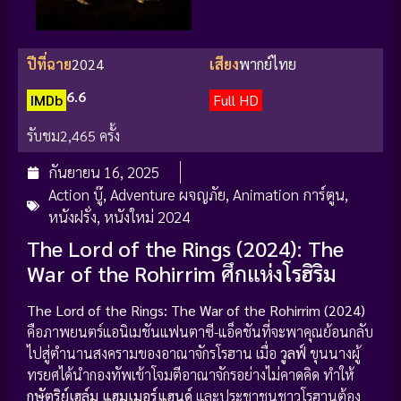
ปีที่ฉาย
2024
เสียง
พากย์ไทย
6.6
IMDb
Full HD
รับชม
2,465 ครั้ง
กันยายน 16, 2025
Action บู๊
,
Adventure ผจญภัย
,
Animation การ์ตูน
,
หนังฝรั่ง
,
หนังใหม่ 2024
The Lord of the Rings (2024): The
War of the Rohirrim ศึกแห่งโรฮิริม
The Lord of the Rings: The War of the Rohirrim (2024)
คือภาพยนตร์แอนิเมชันแฟนตาซี-แอ็คชันที่จะพาคุณย้อนกลับ
ไปสู่ตำนานสงครามของอาณาจักรโรฮาน เมื่อ
วูลฟ์
ขุนนางผู้
ทรยศได้นำกองทัพเข้าโจมตีอาณาจักรอย่างไม่คาดคิด ทำให้
กษัตริย์เฮล์ม แฮมเมอร์แฮนด์
และประชาชนชาวโรฮานต้อง