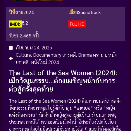
ปีที่ฉาย
2024
เสียง
Soundtrack
8.2
IMDb
Full HD
รับชม
2,465 ครั้ง
กันยายน 24, 2025
Culture
,
Documentary สารคดี
,
Drama ดราม่า
,
หนัง
เกาหลี
,
หนังใหม่ 2024
The Last of the Sea Women (2024):
เมื่อวัฒนธรรม…ต้องเผชิญหน้ากับการ
ต่อสู้ครั้งสุดท้าย
The Last of the Sea Women (2024)
คือภาพยนตร์สารคดี-
วัฒนธรรมที่จะพาคุณไปรู้จักกับกลุ่ม
“แฮนยอ”
หรือ
“หญิง
แห่งท้องทะเล”
นักดำน้ำหญิงสูงอายุผู้แข็งแกร่งบนเกาะเชจู
ประเทศเกาหลีใต้ พวกเธอเป็นนักดำน้ำอิสระที่ลงไปเก็บเกี่ยว
อาหารทะเลโดยไม่มีอุปกรณ์ช่วยหายใจใด ๆ และกำลังต่อสู้เพื่อ