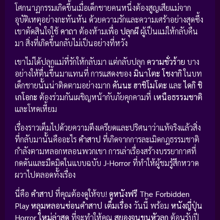
โศกนาฏกรรมเกิดขึ้นเมื่อเด็กชายคนหนึ่งต้องสูญเสียแม่จาก
อุบัติเหตุอย่างกะทันหัน ด้วยความรักและความเศร้าอย่างสุดซึ้ง
เขาตัดสินใจใช้
คาถา
ต้องห้ามเพื่อ
ปลุกผี
ผู้เป็นแม่ให้กลับคืน
มา สิ่งที่เกิดขึ้นกลับไม่เป็นอย่างที่หวัง
เขาไม่ได้ปลุกแม่ที่รักให้กลับมา แต่กลับปลุก
ความชั่วร้าย
บาง
อย่างให้ตื่นขึ้นมาแทนที่ การแสดงของ
มินาโตะ โชงากิ
ในบท
เด็กชายนั้นน่าติดตามอย่างมาก
คันนะ ฮาชิโมโตะ
และ
ไดกิ ชิ
เกโอกะ
ต้องร่วมกันเผชิญหน้ากับภัยคุกคามที่
เหนือธรรมชาติ
และโหดเหี้ยม
เรื่องราวเต็มไปด้วยความตึงเครียดและปริศนาว่าแท้จริงแล้วสิ่ง
ที่กลับมานั้นคืออะไร
คำสาป
ที่เกิดจากการละเมิดกฎธรรมชาติ
กำลังตามหลอกหลอนพวกเขา การเล่าเรื่องสร้างบรรยากาศที่
กดดันและมืดมิดในแบบฉบับ
J-Horror
ที่ทำให้ผู้ชมรู้สึกหวาด
ผวาไปตลอดทั้งเรื่อง
นี่คือ
คำสาป
ที่คุณต้องดูให้จบ!
ดูหนังฟรี The Forbidden
Play หลุมหลอนซ่อนคำสาป เต็มเรื่อง
วันนี้ พร้อม
หนังญี่ปุ่น
Horror ใหม่ล่าสุด
ที่จะทำให้คุณ
สยองจนขนหัวลุก
ต้อนรับปี