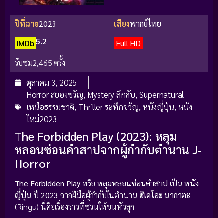
ปีที่ฉาย
2023
เสียง
พากย์ไทย
5.2
IMDb
Full HD
รับชม
2,465 ครั้ง
ตุลาคม 3, 2025
Horror สยองขวัญ
,
Mystery ลึกลับ
,
Supernatural
เหนือธรรมชาติ
,
Thriller ระทึกขวัญ
,
หนังญี่ปุ่น
,
หนัง
ใหม่2023
The Forbidden Play (2023): หลุม
หลอนซ่อนคำสาปจากผู้กำกับตำนาน J-
Horror
The Forbidden Play
หรือ
หลุมหลอนซ่อนคำสาป
เป็น
หนัง
ญี่ปุ่น
ปี
2023
จากฝีมือผู้กำกับในตำนาน
ฮิเดโอะ นากาตะ
(Ringu) นี่คือเรื่องราวที่ชวนให้ขนหัวลุก