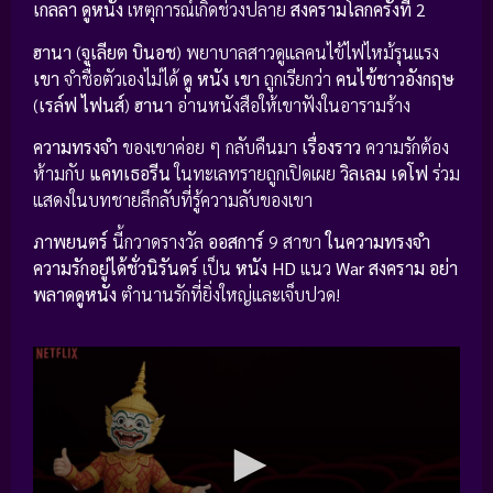
เกลลา
ดูหนัง
เหตุการณ์เกิดช่วงปลาย
สงครามโลกครั้งที่ 2
ฮานา
(
จูเลียต บินอช
) พยาบาลสาวดูแลคนไข้ไฟไหม้รุนแรง
เขา
จำชื่อตัวเองไม่ได้
ดู หนัง
เขา
ถูกเรียกว่า
คนไข้ชาวอังกฤษ
(
เรล์ฟ ไฟนส์
)
ฮานา
อ่านหนังสือให้เขาฟังในอารามร้าง
ความทรงจำ
ของเขาค่อย ๆ กลับคืนมา
เรื่องราว
ความรักต้อง
ห้ามกับ
แคทเธอรีน
ในทะเลทรายถูกเปิดเผย
วิลเลม เดโฟ
ร่วม
แสดงในบทชายลึกลับที่รู้ความลับของเขา
ภาพยนตร์
นี้กวาดรางวัล
ออสการ์
9 สาขา
ในความทรงจำ
ความรักอยู่ได้ชั่วนิรันดร์
เป็น
หนัง HD
แนว
War สงคราม
อย่า
พลาดดูหนัง
ตำนานรักที่ยิ่งใหญ่และเจ็บปวด!