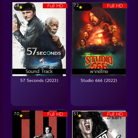
Full HD
Full HD
5.4
7.2
Sound Track
พากย์ไทย
57 Seconds (2023)
Studio 666 (2022)
Full HD
Full HD
7.0
5.1