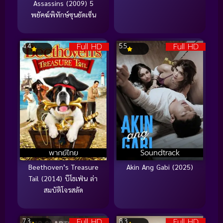
Assassins (2009) 5
พยัคฆ์พิทักษ์ซุนยัดเซ็น
Full HD
Full HD
4.4
5.5
พากย์ไทย
Soundtrack
Beethoven’s Treasure
Akin Ang Gabi (2025)
Tail (2014) บีโธเฟ่น ล่า
สมบัติโจรสลัด
Full HD
Full HD
7.3
8.3