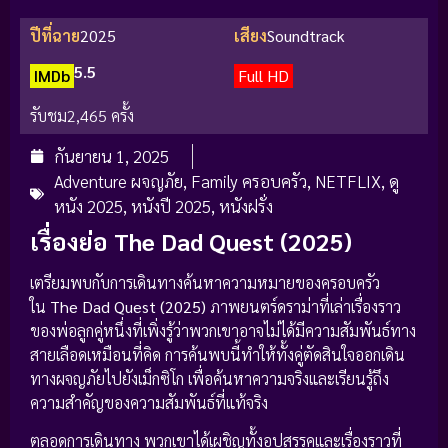
ปีที่ฉาย
2025
เสียง
Soundtrack
5.5
IMDb
Full HD
รับชม
2,465 ครั้ง
กันยายน 1, 2025
Adventure ผจญภัย
,
Family ครอบครัว
,
NETFLIX
,
ดู
หนัง 2025
,
หนังปี 2025
,
หนังฝรั่ง
เรื่องย่อ The Dad Quest (2025)
เตรียมพบกับการเดินทางค้นหาความหมายของครอบครัว
ใน
The Dad Quest (2025)
ภาพยนตร์ดราม่าที่เล่าเรื่องราว
ของพ่อลูกคู่หนึ่งที่เพิ่งรู้ว่าพวกเขาอาจไม่ได้มีความสัมพันธ์ทาง
สายเลือดเหมือนที่คิด การค้นพบนี้ทำให้ทั้งคู่ตัดสินใจออกเดิน
ทางผจญภัยไปยังเม็กซิโก เพื่อค้นหาความจริงและเรียนรู้ถึง
ความสำคัญของความสัมพันธ์ที่แท้จริง
ตลอดการเดินทาง พวกเขาได้เผชิญทั้งอุปสรรคและเรื่องราวที่