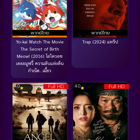
พากย์ไทย
พากย์ไทย
Yo-kai Watch The Movie
Trap (2024) แทร็ป
The Secret of Birth
Meow! (2016) โยไควอช
เดอะมูฟวี่ ความลับแห่งต้น
กำเนิด…เมี้ยว
Full HD
Full HD
4.0
4.0