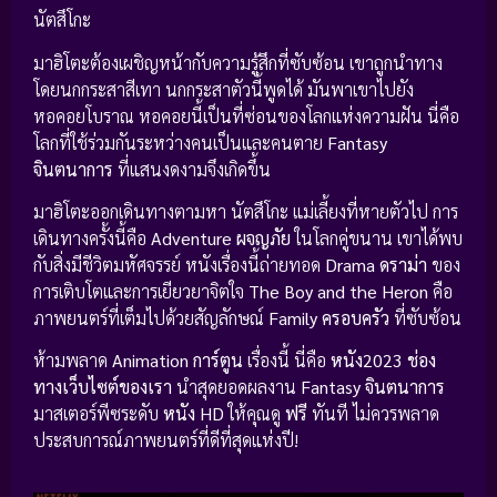
นัตสึโกะ
มาฮิโตะต้องเผชิญหน้ากับความรู้สึกที่ซับซ้อน เขาถูกนำทาง
โดยนกกระสาสีเทา นกกระสาตัวนี้พูดได้ มันพาเขาไปยัง
หอคอยโบราณ หอคอยนี้เป็นที่ซ่อนของโลกแห่งความฝัน นี่คือ
โลกที่ใช้ร่วมกันระหว่างคนเป็นและคนตาย
Fantasy
จินตนาการ
ที่แสนงดงามจึงเกิดขึ้น
มาฮิโตะออกเดินทางตามหา นัตสึโกะ แม่เลี้ยงที่หายตัวไป การ
เดินทางครั้งนี้คือ
Adventure ผจญภัย
ในโลกคู่ขนาน เขาได้พบ
กับสิ่งมีชีวิตมหัศจรรย์ หนังเรื่องนี้ถ่ายทอด
Drama ดราม่า
ของ
การเติบโตและการเยียวยาจิตใจ
The Boy and the Heron
คือ
ภาพยนตร์ที่เต็มไปด้วยสัญลักษณ์
Family ครอบครัว
ที่ซับซ้อน
ห้ามพลาด
Animation การ์ตูน
เรื่องนี้ นี่คือ
หนัง2023
ช่อง
ทางเว็บไซต์ของเรา
นำสุดยอดผลงาน
Fantasy จินตนาการ
มาสเตอร์พีซระดับ
หนัง HD
ให้คุณดู
ฟรี
ทันที ไม่ควรพลาด
ประสบการณ์ภาพยนตร์ที่ดีที่สุดแห่งปี!