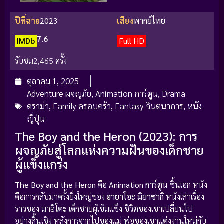
ปีที่ฉาย
2023
เสียง
พากย์ไทย
7.6
IMDb
Full HD
รับชม
2,465 ครั้ง
ตุลาคม 1, 2025
Adventure ผจญภัย
,
Animation การ์ตูน
,
Drama
ดราม่า
,
Family ครอบครัว
,
Fantasy จินตนาการ
,
หนัง
ญี่ปุ่น
The Boy and the Heron (2023): การ
ผจญภัยสู่โลกแห่งความฝันของเด็กชาย
ผู้แข็งแกร่ง
The Boy and the Heron
คือ
Animation การ์ตูน
ชิ้นเอก หนัง
คือการกลับมาครั้งยิ่งใหญ่ของ
ฮายาโอะ มิยาซากิ
หนังเล่าเรื่อง
ราวของ มาฮิโตะ เด็กชายผู้เข้มแข็ง ชีวิตของเขาเปลี่ยนไป
อย่างสิ้นเชิง หลังการจากไปของแม่ พ่อของเขาแต่งงานใหม่กับ