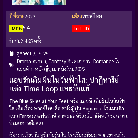
ปีที่ฉาย
2022
เสียง
พากย์ไทย
5.4
IMDb
Full HD
รับชม
2,465 ครั้ง
ตุลาคม 9, 2025
Drama ดราม่า
,
Fantasy จินตนาการ
,
Romance โร
แมนติก
,
หนังญี่ปุ่น
,
หนังใหม่2022
แอบรักเติมฝันในวันฟ้าใส: ปาฏิหาริย์
แห่ง Time Loop และรักแท้
The Blue Skies at Your Feet
หรือ
แอบรักเติมฝันในวันฟ้า
ใส เต็มเรื่อง พากย์ไทย
คือ
หนังญี่ปุ่น Romance โรแมนติก
แนว
Fantasy แฟนตาซี
ภาพยนตร์เรื่องนี้เล่าถึงพลังของความ
รักและการเสียสละ
เรื่องราวเกี่ยวกับ
คู่รัก
วัยรุ่น
ใน
โรงเรียนมัธยม
พวกเขาคบกัน