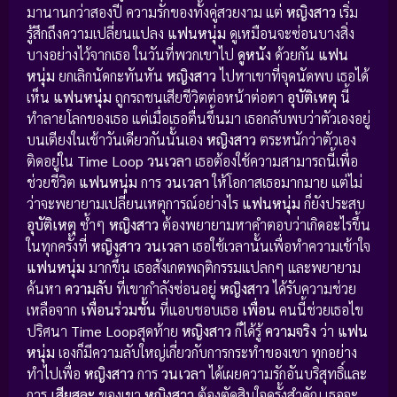
มานานกว่าสองปี ความรักของทั้งคู่สวยงาม แต่
หญิงสาว
เริ่ม
รู้สึกถึงความเปลี่ยนแปลง
แฟนหนุ่ม
ดูเหมือนจะซ่อนบางสิ่ง
บางอย่างไว้จากเธอ ในวันที่พวกเขาไป
ดูหนัง
ด้วยกัน
แฟน
หนุ่ม
ยกเลิกนัดกะทันหัน
หญิงสาว
ไปหาเขาที่จุดนัดพบ เธอได้
เห็น
แฟนหนุ่ม
ถูกรถชนเสียชีวิตต่อหน้าต่อตา
อุบัติเหตุ
นี้
ทำลายโลกของเธอ แต่เมื่อเธอตื่นขึ้นมา เธอกลับพบว่าตัวเองอยู่
บนเตียงในเช้าวันเดียวกันนั้นเอง
หญิงสาว
ตระหนักว่าตัวเอง
ติดอยู่ใน
Time Loop วนเวลา
เธอต้องใช้ความสามารถนี้เพื่อ
ช่วยชีวิต
แฟนหนุ่ม
การ
วนเวลา
ให้โอกาสเธอมากมาย แต่ไม่
ว่าจะพยายามเปลี่ยนเหตุการณ์อย่างไร
แฟนหนุ่ม
ก็ยังประสบ
อุบัติเหตุ
ซ้ำๆ
หญิงสาว
ต้องพยายามหาคำตอบว่าเกิดอะไรขึ้น
ในทุกครั้งที่
หญิงสาว
วนเวลา
เธอใช้เวลานั้นเพื่อทำความเข้าใจ
แฟนหนุ่ม
มากขึ้น เธอสังเกตพฤติกรรมแปลกๆ และพยายาม
ค้นหา
ความลับ
ที่เขากำลังซ่อนอยู่
หญิงสาว
ได้รับความช่วย
เหลือจาก
เพื่อนร่วมชั้น
ที่แอบชอบเธอ
เพื่อน
คนนี้ช่วยเธอไข
ปริศนา
Time Loop
สุดท้าย
หญิงสาว
ก็ได้รู้
ความจริง
ว่า
แฟน
หนุ่ม
เองก็มีความลับใหญ่เกี่ยวกับการกระทำของเขา ทุกอย่าง
ทำไปเพื่อ
หญิงสาว
การ
วนเวลา
ได้เผยความรักอันบริสุทธิ์และ
การ
เสียสละ
ของเขา
หญิงสาว
ต้องตัดสินใจครั้งสำคัญ เธอจะ