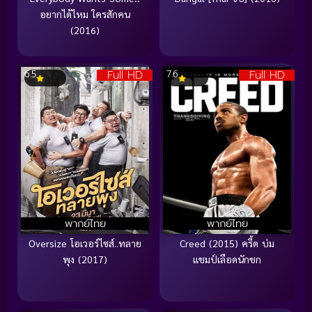
อยากได้ไหม ใครสักคน
(2016)
Full HD
Full HD
6.5
7.6
พากย์ไทย
พากย์ไทย
Oversize โอเวอร์ไซส์..ทลาย
Creed (2015) ครี้ด บ่ม
พุง (2017)
แชมป์เลือดนักชก