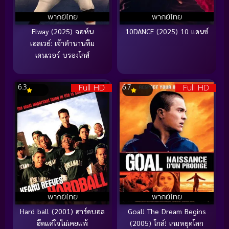
พากย์ไทย
พากย์ไทย
Elway (2025) จอห์น
10DANCE (2025) 10 แดนซ์
เอลเวย์: เจ้าตำนานทีม
เดนเวอร์ บรองโกส์
Full HD
Full HD
6.3
6.7
พากย์ไทย
พากย์ไทย
Hard ball (2001) ฮาร์ดบอล
Goal! The Dream Begins
ฮึดแค่ใจไม่เคยแพ้
(2005) โกล์! เกมหยุดโลก