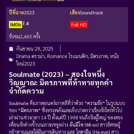
ปีที่ฉาย
2023
เสียง
Soundtrack
7.4
IMDb
Full HD
รับชม
2,465 ครั้ง
กันยายน 29, 2025
Drama ดราม่า
,
Romance โรแมนติก
,
มิตรภาพ
,
หนัง
ใหม่2023
Soulmate (2023) – สองใจหนึ่ง
วิญญาณ: มิตรภาพที่ท้าทายทุกคำ
จำกัดความ
Soulmate
คือภาพยนตร์เกาหลีที่ว่าด้วย
“ความรัก”
ในรูปแบบ
ของ
“มิตรภาพ”
ซึ่งทรงพลังและเจ็บปวดกว่าเรื่องรักใคร่ทั่วไป
เล่าผ่านช่วงเวลา 14 ปี ตั้งแต่ปี 1998 จนถึงวัยผู้ใหญ่ ของสอง
เพื่อนรักต่างขั้วบนเกาะเชจูอย่าง
อันมีโซ (Mi-so)
สาวอิสระผู้
กล้าหาญและใฝ่ฝันการเดินทาง และ
โกฮาอึน (Ha-eun)
สาว