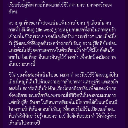
เรียบร้อยผู้รักความมั่นคงและใช้ชีวิตตามความคาดหวังของ
สังคม
ความผูกพันของทั้งสองแน่นแฟ้นราวกับคน ๆ เดียวกัน จน
กระทั่ง
ฮัมจินอู (Jin-woo)
ชายหนุ่มคนแรกที่ฮาอึนตกหลุมรัก
เข้ามาในชีวิตพวกเขา จุดนี้เองที่สร้าง
“รอยร้าว”
แรก เมื่อมีโซ
รับรู้ถึงเสน่ห์ที่ดึงดูดกันระหว่างเธอกับจินอู ความรู้สึกที่ซับซ้อน
และเต็มไปด้วยความเคารพในตัวเพื่อนรัก ทำให้มีโซตัดสินใจ
จากไป
โดยทิ้งฮาอึนและจินอูไว้ข้างหลัง เพื่อปกป้องมิตรภาพ
อันเปราะบางนี้
ชีวิตของทั้งสองดำเนินไปอย่างแตกต่าง: มีโซใช้ชีวิตผจญภัยใน
เมืองใหญ่ที่เต็มไปด้วยความยากลำบากทางเศรษฐกิจ แต่เธอมัก
จะส่งโปสการ์ดที่เต็มไปด้วยเรื่องโกหกถึงฮาอึนเพื่อแสดงว่าเธอ
ยังคงอิสระ ขณะที่ฮาอึนพยายามใช้ชีวิตที่มั่นคงตามแผนการ
แต่กลับรู้สึก
ริษยา
ในอิสรภาพที่เธอไม่มีโอกาสได้เป็นเหมือนมี
โซ ความรักที่สั่นคลอนกับจินอู (ที่เธอจะไม่มีวันเปิดเผยตัวตน
ที่แท้จริงให้เขารับรู้) และความเข้าใจผิดที่สะสม ทำให้ทั้งคู่ห่าง
เหินกันไปหลายปี