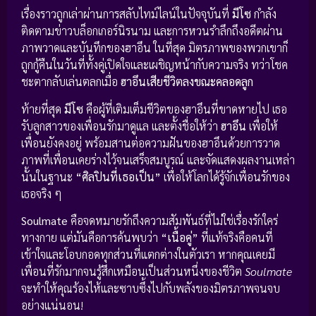
เรื่องราวถูกเล่าผ่านการสลับไทม์ไลน์ในปัจจุบันที่
มีโซ
กำลัง
ติดตามข่าวบล็อกเกอร์นิรนาม และการหวนรำลึกถึงอดีตผ่าน
ภาพวาดและบันทึกของฮาอึน ในที่สุด มิตรภาพของพวกเขาก็
ถูกกู้คืนในวันที่ทั้งคู่เปิดใจและเผชิญหน้ากับความจริง ทว่าโชค
ชะตากลับเล่นตลกเมื่อ
ฮาอึนเสียชีวิตลงขณะคลอดลูก
ท้ายที่สุด
มีโซ
คือผู้ที่เติมเต็มชีวิตของฮาอึนที่ขาดหายไป เธอ
รับลูกสาวของเพื่อนรักมาดูแล และตั้งชื่อให้ว่า
ฮาอึน
เพื่อให้
เพื่อนยังคงอยู่ พร้อมสานต่อความฝันของฮาอึนด้วยการวาด
ภาพที่เพื่อนเคยร่างไว้จนเสร็จสมบูรณ์ และจัดแสดงผลงานเหล่า
นั้นในฐานะ
“ศิลปินที่เธอเป็น”
เพื่อให้โลกได้รู้จักเพื่อนรักของ
เธอจริง ๆ
Soulmate
คือจดหมายรักถึงความสัมพันธ์ที่ไม่ใช่เรื่องรักใคร่
ทางกาย แต่มันคือการค้นพบว่า
“เนื้อคู่”
ที่แท้จริงคือคนที่
เข้าใจและโอบกอดทุกส่วนที่แตกต่างในตัวเรา หากคุณเคยมี
เพื่อนที่รักมากจนรู้สึกเหมือนเป็นส่วนหนึ่งของชีวิต
Soulmate
จะทำให้คุณร้องไห้และซาบซึ้งไปกับพลังของมิตรภาพจนจบ
อย่างแน่นอน!