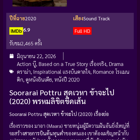
ปีที่ฉาย
2020
เสียง
Sound Track
6.9
IMDb
Full HD
รับชม
2,465 ครั้ง
มิถุนายน 22, 2026
Action บู๊
,
Based on a True Story เรื่องจริง
,
Drama
ดราม่า
,
Inspirational แรงบันดาลใจ
,
Romance โรแมน
ติก
,
ดูหนังอินเดีย
,
หนังปี 2020
Soorarai Pottru สุดเวหา ข้าจะไป
(2020) พรหมลิขิตขีดเส้น
Soorarai Pottru สุดเวหา ข้าจะไป (2020) เรื่องย่อ
เรื่องราวของ มาอา (Maara) ชายหนุ่มผู้มีความฝันอันยิ่งใหญ่ที่
จะสร้าง
สายการบินต้นทุนต่ำ
ของตนเอง เขาต้องเผชิญหน้ากับ