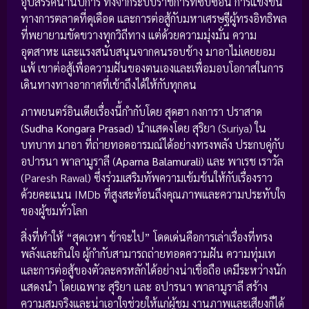
อุปสรรคนานัปการ ทั้งจากระบบราชการที่ซับซ้อน การแข่งขัน
ทางการตลาดที่ดุเดือด และการต่อสู้กับมหาเศรษฐีผู้ทรงอิทธิพล
ที่พยายามขัดขวางทุกวิถีทาง แต่ด้วยความมุ่งมั่น ความ
อุตสาหะ และแรงสนับสนุนจากคนรอบข้าง มาอาไม่เคยยอม
แพ้ เขาต่อสู้เพื่อความฝันของตนเองและเพื่อมอบโอกาสในการ
เดินทางทางอากาศที่เข้าถึงได้ให้กับทุกคน
ภาพยนตร์อินเดียเรื่องนี้กำกับโดย สุดฮา กงการา ปราสาด
(
Sudha Kongara Prasad
) นำแสดงโดย สุริยา (Suriya) ใน
บทบาท มาอา ที่ถ่ายทอดอารมณ์ได้อย่างทรงพลัง ประกบคู่กับ
อปารนา พาลามูราลี (
Aparna Balamurali
) และ พาเรช เราวัล
(Paresh Rawal) ซึ่งร่วมเสริมทัพความเข้มข้นให้กับเรื่องราว
ด้วยคะแนน IMDb ที่สูงสะท้อนถึงคุณภาพและความประทับใจ
ของผู้ชมทั่วโลก
สิ่งที่ทำให้ “สุดเวหา ข้าจะไป” โดดเด่นคือการเล่าเรื่องที่ทรง
พลังและกินใจ ผู้กำกับสามารถถ่ายทอดความฝัน ความทุ่มเท
และการต่อสู้ของตัวละครหลักได้อย่างน่าเชื่อถือ เคมีระหว่างนัก
แสดงนำ โดยเฉพาะ สุริยา และ อปารนา พาลามูราลี สร้าง
ความสมจริงและน่าเอาใจช่วยให้แก่ผู้ชม งานภาพและเสียงก็ได้