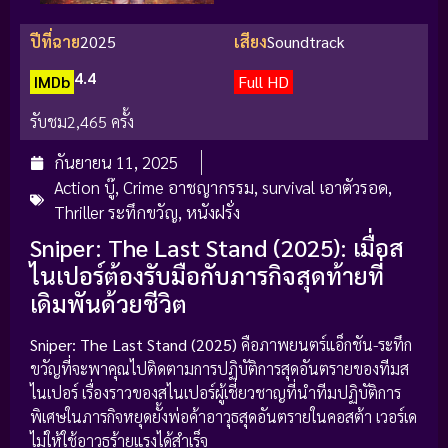
ปีที่ฉาย
2025
เสียง
Soundtrack
4.4
IMDb
Full HD
รับชม
2,465 ครั้ง
กันยายน 11, 2025
Action บู๊
,
Crime อาชญากรรม
,
survival เอาตัวรอด
,
Thriller ระทึกขวัญ
,
หนังฝรั่ง
Sniper: The Last Stand (2025): เมื่อส
ไนเปอร์ต้องรับมือกับภารกิจสุดท้ายที่
เดิมพันด้วยชีวิต
Sniper: The Last Stand (2025)
คือภาพยนตร์แอ็กชัน-ระทึก
ขวัญที่จะพาคุณไปติดตามการปฏิบัติการสุดอันตรายของทีมส
ไนเปอร์ เรื่องราวของสไนเปอร์ผู้เชี่ยวชาญที่นำทีมปฏิบัติการ
พิเศษในภารกิจหยุดยั้งพ่อค้าอาวุธสุดอันตรายในคอสต้า เวอร์เด
ไม่ให้ใช้อาวุธร้ายแรงได้สำเร็จ