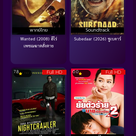
พากย์ไทย
Soundtrack
Wanted (2008) ฮีโร่
Subedaar (2026) ซูเบดาร์
เพชฌฆาตสั่งตาย
Full HD
Full HD
7.8
0.0