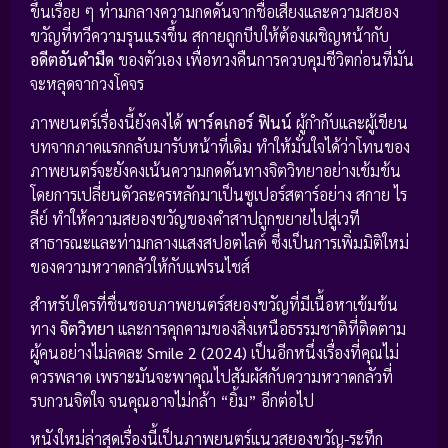
ขึ้นเรื่อย ๆ ท่ามกลางความกดดันจากชื่อเสียงและความสยอง
ขวัญที่ทวีความรุนแรงขึ้น สกายถูกบีบให้ต้องเผชิญหน้ากับ
อดีตอันดำมืด
ของตัวเอง เพื่อทวงคืนการควบคุมชีวิตก่อนที่มัน
จะหลุดจากวงโคจร
ภาพยนตร์เรื่องนี้ยังคงได้
พาร์คเกอร์ ฟินน์
ผู้กำกับและผู้เขียน
บทจากภาคแรกกลับมารับหน้าที่เดิม ทำให้มั่นใจได้ว่าโทนของ
ภาพยนตร์จะยังคงเน้นความกดดันทางจิตวิทยาอย่างเข้มข้น
โดยการเปลี่ยนตัวละครหลักมาเป็นซูเปอร์สตาร์อย่าง สกาย ไร
ลีย์ ทำให้ความสยองขวัญของคำสาปถูกขยายไปสู่เวที
สาธารณะและท่ามกลางแสงสปอตไลต์ ซึ่งเป็นการเพิ่มมิติใหม่
ของความหวาดกลัวให้กับแฟรนไชส์
สำหรับใครที่ชื่นชอบภาพยนตร์สยองขวัญที่มีเนื้อหาเข้มข้น
ทาง
จิตวิทยา
และการคุกคามของสิ่งเหนือธรรมชาติที่ติดตาม
ผู้คนอย่างไม่ลดละ
Smile 2 (2024)
เป็นอีกหนึ่งเรื่องที่คุณไม่
ควรพลาด เพราะมันจะพาคุณไปสัมผัสกับความหวาดกลัวที่
รบกวนจิตใจ จนคุณอาจไม่กล้า “ยิ้ม” อีกต่อไป
หนังใหม่ล่าสุดเรื่องนี้เป็นภาพยนตร์แนวสยองขวัญ-ระทึก