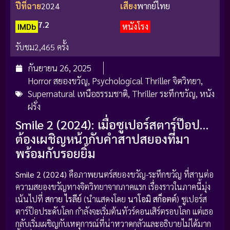
ปีที่ฉาย
2024
เสียง
พากย์ไทย
7.2
IMDb
หนังโรง
รับชม
2,465 ครั้ง
กันยายน 26, 2025
Horror สยองขวัญ
,
Psychological Thriller จิตวิทยา
,
Supernatural เหนือธรรมชาติ
,
Thriller ระทึกขวัญ
,
หนัง
ฝรั่ง
Smile 2 (2024): เมื่อซูเปอร์สตาร์ป๊อป…
ต้องเผชิญหน้ากับคำสาปสยองที่มา
พร้อมกับรอยยิ้ม
Smile 2 (2024)
คือภาพยนตร์สยองขวัญ-ระทึกขวัญ ที่สานต่อ
ความสยองขวัญทางจิตวิทยาจากภาคแรก เรื่องราวในภาคนี้มุ่ง
เน้นไปที่
สกาย ไรลีย์
(นำแสดงโดย
นาโอมิ สก็อตต์
) ซูเปอร์ส
ตาร์ป๊อประดับโลก กำลังจะเริ่มต้นทัวร์คอนเสิร์ตรอบโลก แต่เธอ
กลับเริ่มเผชิญกับเหตุการณ์ที่น่าหวาดกลัวและอธิบายไม่ได้มาก