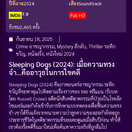
ปีที่ฉาย
2024
เสียง
Soundtrack
7.9
IMDb
Full HD
รับชม
2,465 ครั้ง
กันยายน 18, 2025
Crime อาชญากรรม
,
Mystery ลึกลับ
,
Thriller ระทึก
ขวัญ
,
หนังฝรั่ง
,
หนังใหม่ 2024
Sleeping Dogs (2024): เมื่อความทรง
จำ…คืออาวุธในการไขคดี
Sleeping Dogs (2024) คือภาพยนตร์อาชญากรรม-ระทึก
ขวัญที่จะพาคุณไปติดตามเรื่องราวของ รอย ฟรีแมน (รับบท
โดย Russell Crowe) อดีตนักสืบคดีฆาตกรรมที่ป่วยเป็นโรคอัล
ไซเมอร์และกำลังเข้ารับการรักษาแบบทดลองเพื่อฟื้นความทรง
จำ เขาได้รับแจ้งจากทนายความว่าลูกความของเธอกำลังจะถูก
ประหารชีวิตในคดีฆาตกรรมที่รอยเคยดูแลเมื่อสิบปีก่อน ทำให้
เขาต้องรื้อคดีขึ้นมาใหม่เพื่อค้นหาความจริงที่ถูกลืมไป