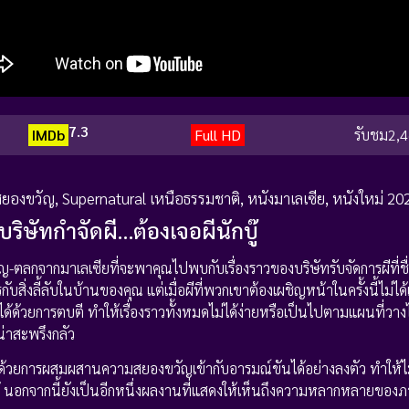
7.3
IMDb
Full HD
รับชม
2,4
สยองขวัญ
,
Supernatural เหนือธรรมชาติ
,
หนังมาเลเซีย
,
หนังใหม่ 20
ริษัทกำจัดผี…ต้องเจอผีนักบู๊
ตลกจากมาเลเซียที่จะพาคุณไปพบกับเรื่องราวของบริษัทรับจัดการผีที่ชื
บสิ่งลี้ลับในบ้านของคุณ แต่เมื่อผีที่พวกเขาต้องเผชิญหน้าในครั้งนี้ไม่ได
ด้วยการตบตี ทำให้เรื่องราวทั้งหมดไม่ได้ง่ายหรือเป็นไปตามแผนที่วางไ
่าสะพรึงกลัว
้วยการผสมผสานความสยองขวัญเข้ากับอารมณ์ขันได้อย่างลงตัว ทำให้ไม
ด้ นอกจากนี้ยังเป็นอีกหนึ่งผลงานที่แสดงให้เห็นถึงความหลากหลายขอ