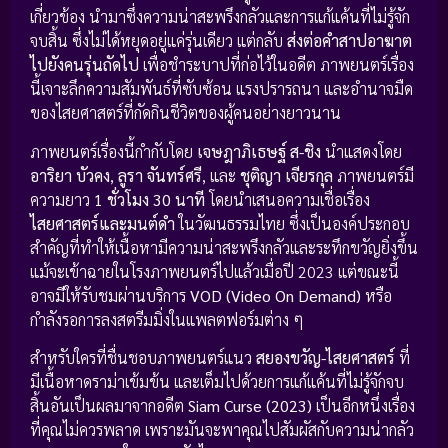
เกี่ยวข้อง นำมาซึ่งความน่าสะพรึงกลัวและการแก้แค้นที่ไม่รู้จัก
จบสิ้น ซึ่งไม่ได้หยุดอยู่แค่รุ่นเดียว แต่กลับ
ส่งต่อคำสาปอาฆาต
ไปยังคนรุ่นถัดไป
เพื่อชำระบาปที่ก่อไว้ในอดีต ภาพยนตร์เรื่อง
นี้เจาะลึกความสัมพันธ์ที่ซับซ้อน แรงปรารถนา และอำนาจมืด
ของไสยศาสตร์ที่กัดกินชีวิตของผู้คนอย่างยาวนาน
ภาพยนตร์เรื่องนี้กำกับโดย
เจษฎาภิเธษฐ์ ส-ชิง
นำแสดงโดย
อาริยา บัวคง
,
ลูรา จันทร์ศรี
, และ
ชุติญา เจียรกุล
ภาพยนตร์มี
ความยาว
1 ชั่วโมง 30 นาที
โดยนำเสนอความเชื่อเรื่อง
ไสยศาสตร์และมนต์ดำ
ในวัฒนธรรมไทย ซึ่งเป็นองค์ประกอบ
สำคัญที่ทำให้เนื้อหามีความน่าสะพรึงกลัวและระทึกขวัญยิ่งขึ้น
แม้จะเข้าฉายในโรงภาพยนตร์ไปแล้วเมื่อปี 2023 แต่ขณะนี้
อาจมีให้รับชมผ่านบริการ
VOD (Video On Demand)
หรือ
กำลังรอการลงสตรีมมิ่งในแพลตฟอร์มต่าง ๆ
สำหรับใครที่ชื่นชอบภาพยนตร์แนว
สยองขวัญ-ไสยศาสตร์
ที่
มีเนื้อหาดราม่าเข้มข้น และเต็มไปด้วยการแก้แค้นที่ไม่รู้จักจบ
สิ้นอันเป็นผลมาจากอดีต
Siam Curse (2023)
เป็นอีกหนึ่งเรื่อง
ที่คุณไม่ควรพลาด เพราะมันจะพาคุณไปสัมผัสกับความน่ากลัว