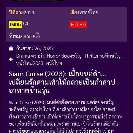
ปีที่ฉาย
2023
เสียง
พากย์ไทย
7.1
IMDb
Full HD
รับชม
2,465 ครั้ง
กันยายน 26, 2025
Drama ดราม่า
,
Horror สยองขวัญ
,
Thriller ระทึกขวัญ
,
หนังใหม่2023
,
หนังไทย
Siam Curse (2023): เมื่อมนต์ดำ…
เปลี่ยนรักสามเส้าให้กลายเป็นคำสาป
อาฆาตข้ามรุ่น
Siam Curse (2023)
มนต์ดำสั่งตาย
ภาพยนตร์สยองขวัญ-
ระทึกขวัญ-ดราม่า ไ
ทย
ที่เจาะลึกอำนาจมืดของไสยศาสตร์
เรื่องราวความรักสามเส้าที่กลายเป็นโศกนาฏกรรมเมื่อมิตรภาพ
ของเพื่อนรักต้องสั่นคลอนเพราะการแย่งชิงคนรักคนเดียวกัน
ความริษยาและแรงแค้น
ได้นำไปสู่การใช้
มนต์ดำ
เข้ามา