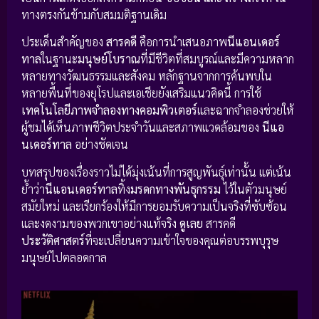
ทางตรงกันข้ามกับสมมติฐานเดิม
ประเด็นสำคัญของ
สารคดี
คือการนำเสนอภาพ
นีแอนเดอร์
ทาล
ในฐานะ
มนุษย์โบราณ
ที่มีชีวิตที่สมบูรณ์และมีความหลาก
หลายทางวัฒนธรรมและสังคม หลักฐานจากการค้นพบใน
หลายพื้นที่ของยุโรปและเอเชียยังเสริมแนวคิดนี้ การใช้
เทคโนโลยีภาพจำลองทางคอมพิวเตอร์
และฉากจำลองช่วยให้
ผู้ชมได้เห็นภาพชีวิตประจำวันและสภาพแวดล้อมของ
นีแอ
นเดอร์ทาล
อย่างชัดเจน
บทสรุปของเรื่องราวไม่ได้มุ่งเน้นที่การสูญพันธุ์เท่านั้น แต่เน้น
ย้ำว่า
นีแอนเดอร์ทาล
ทิ้ง
มรดกทางพันธุกรรม
ไว้ในตัวมนุษย์
สมัยใหม่ และเรียกร้องให้มีการยอมรับความเป็นจริงที่ซับซ้อน
และงดงามของพวกเขาอย่างแท้จริง
ดูเลย
สารคดี
ประวัติศาสตร์
ที่จะเปลี่ยนความเข้าใจของคุณต่อบรรพบุรุษ
มนุษย์ไปตลอดกาล