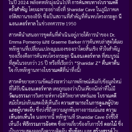
ในปี
2024
พล็อตหลักมุ่งเน้นไปที่
การค้นพบทางโบราณคดี
ครั้งสำคัญ
โดยเฉพาะอย่างยิ่งที่
Shanidar Cave
ในภูมิภาคเค
อร์ดิสถานของอิรัก ซึ่งเป็นสถานที่สำคัญที่ค้นพบโครงกระดูก
นี
แอนเดอร์ทาล
ในช่วงทศวรรษ 1950
สารคดีนำเสนอการขุดค้นที่ดำเนินอยู่ภายใต้การนำของ
Dr.
Emma Pomeroy
และ
Graeme Barker
การค้นพบล่าสุดได้เผย
หลักฐานที่เปลี่ยนแปลงมุมมองของเราโดยสิ้นเชิง หัวใจสำคัญ
ของเรื่องคือการค้นพบโครงกระดูก
นีแอนเดอร์ทาล
ที่สมบูรณ์
ที่สุดในรอบกว่า 25 ปี หรือที่เรียกว่า
“Shanidar Z”
ตื่นตาตื่น
ใจ
กับหลักฐานทาง
โบราณคดี
ที่น่าทึ่งนี้!
สารคดีขยายความขัดแย้งระหว่างภาพลักษณ์เดิมกับข้อมูลใหม่
ที่ได้รับ
นีแอนเดอร์ทาล
เคยถูกมองว่าเป็นเพียงนักล่าที่ไม่มี
วัฒนธรรม
การวิเคราะห์ทางนิติวิทยาศาสตร์และ
โบราณคดี
สมัยใหม่กลับแสดงให้เห็นถึง
ความสามารถในการดูแลผู้ป่วย
และผู้บาดเจ็บ
ซึ่งบ่งชี้ถึงความผูกพันทางอารมณ์และ
ความ
เห็นอกเห็นใจ
นอกจากนี้ หลักฐานที่
Shanidar Cave
ยังชี้ให้
เห็นถึง
พิธีกรรมการฝังศพ
ซึ่งอาจเกี่ยวข้องกับการใช้
ดอกไม้
ซึ่ง
เป็นการแสดงออกถึงความคิดอัน
ซับซ้อน
และ
สร้างสรรค์
ใน