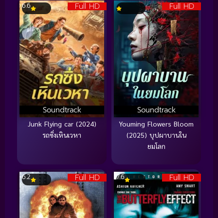
Full HD
Full HD
6.6
Soundtrack
Soundtrack
Junk Flying car (2024)
Youming Flowers Bloom
รถซิ่งเหินเวหา
(2025) บุปผาบานใน
ยมโลก
Full HD
Full HD
6.2
7.6