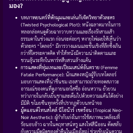
มอง?
บทภาพยนตร์ที่หักมุมและเล่นกับจิตวิทยาตัวละคร
(Twisted Psychological Plot):
หนังฉลาดมากในการ
หลอกล่อคนดูด้วยฉากวาบหวามและเรื่องรักสามเส้า
ธรรมดาในช่วงแรก ก่อนจะค่อยๆ หงายไพ่เผยให้เห็นว่า
ตัวละคร “โดลอร์” มีการวางแผนและชั้นเชิงที่ลึกซึ้งเกิน
กว่าที่ใครจะคาดคิด ทำให้หนังมีความน่าติดตามและ
ชวนลุ้นระทึกในพาร์ทสืบสวนล้างแค้น
การแสดงที่ทุ่มเทและเปี่ยมเสน่ห์อันตราย (Femme
Fatale Performance):
นักแสดงหญิงผู้รับบทโดลอร์
มอบการแสดงที่น่าชื่นชม เธอสามารถถ่ายทอดสภาวะ
อารมณ์ของคนที่ดูภายนอกใสซื่อ อ่อนหวาน ยั่วยวน
ทว่าภายในกลับเย็นชาและเต็มไปด้วยความแค้นได้อย่าง
มีมิติ ขโมยซีนทุกครั้งที่ปรากฏตัวบนหน้าจอ
มู้ดแอนด์โทนสไตล์ นีโอนัวร์ เขตร้อน (Tropical Neo-
Noir Aesthetic):
ผู้กำกับเก่งในการใช้สภาพแวดล้อมที่
ร้อนอบอ้าว ฉากในคฤหาสน์หรู แสงไฟสีนีออน ตัดสลับ
กับความมืดมิดของค่ำคืนในเมืองใหญ่ ช่วยขับเน้นความ