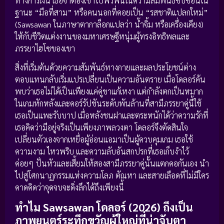
ทางการเงิน เธอจำต้องเข้าไปพัวพันในความสัมพันธ์ซับซ้อนใน
ฐานะ “มือที่สาม” หรือคนนอกที่คอยเป็น “รสชาติแปลกใหม่”
(Sawsawan ในภาษาตากาล็อกแปลว่า น้ำจิ้ม หรือเครื่องเคียง)
ให้กับชีวิตแต่งงานของมหาเศรษฐีหนุ่มผู้ทรงอิทธิพลและ
ภรรยาไฮโซของเขา
สิ่งที่เริ่มต้นด้วยความสัมพันธ์ทางกายและผลประโยชน์ต่าง
ตอบแทนกลับเริ่มแปรเปลี่ยนเป็นความอันตราย เมื่อโดลอร์ค้น
พบว่าเธอไม่ได้เป็นเพียงแค่คู่ขาแก้เหงา แต่กำลังตกเป็นหมาก
ในเกมหักหลังและคอร์รัปชันระดับพันล้านที่สามีภรรยาคู่นี้ใช้
เธอเป็นแพะรับบาป เมื่อหลังชนฝาและตระหนักได้ว่าความรักที่
เธอคิดว่ามีอยู่จริงเป็นเพียงภาพลวงตา โดลอร์จึงตัดสินใจ
เปลี่ยนตัวเองจากเหยื่อผู้อ่อนแอมาเป็นผู้ควบคุมเกม เธอใช้
ความงาม ไหวพริบ และความลับอันสกปรกที่เธอเก็บงำไว้
ค่อยๆ ปั่นหัวและเสี้ยมให้สองสามีภรรยาคู่นั้นแตกคอกันเอง นำ
ไปสู่โศกนาฏกรรมแห่งความโลภ ตัณหา และสายเลือดที่ไม่มีใคร
คาดคิดว่าจุดจบจะดิ่งลึกได้ถึงเพียงนี้
ทำไม Sawsawan โดลอร์ (2026) ถึงเป็น
ภาพยนตร์ระทึกขวัญผู้ใหญ่ที่น่าจับตา