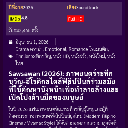
ปีที่ฉาย
2026
เสียง
Soundtrack
4.8
IMDb
Full HD
รับชม
2,465 ครั้ง
มิถุนายน 1, 2026
Drama ดราม่า
,
Emotional
,
Romance โรแมนติก
,
Thriller ระทึกขวัญ
,
หนัง HD
,
หนังฝรั่ง
,
หนังใหม่
,
หนัง
ไทย
Sawsawan (2026): ภาพยนตร์ระทึก
ขวัญ-อีโรติกสไตล์ฟิลิปปินส์ร่วมสมัย
ที่ใช้ตัณหาบังหน้าเพื่อทำลายล้างและ
เปิดโปงด้านมืดของมนุษย์
ในปี 2026 แฟนภาพยนตร์แนวระทึกขวัญผู้ใหญ่และผู้ที่
ติดตามวงการภาพยนตร์ฟิลิปปินส์ยุคใหม่ (Modern Filipino
Cinema / Vivamax Style) ได้จับตามองผลงานดรามาสุดจัดจ้า