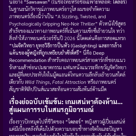
นอย่าง
“Sawsawan”
(ในชื่อไทยหรือชื่อเฉพาะพล็อต:
โดลอร์
)
ในฐานะนักวิจารณ์ภาพยนตร์อาวุโส ผมขอจำกัดความ
ภาพยนตร์เรื่องนี้ว่าเป็น “A Sizzling, Twisted, and
Psychologically Gripping Neo-Noir Thriller” ตัวหนังใช้สูตร
สำเร็จของแนวทางภาพยนตร์ที่เน้นความเซ็กซี่เย้ายวนใจ ทว่า
สิ่งทำให้ภาพยนตร์เวอร์ชันปี 2026 นี้โดดเด่นคือการสอดแทรก
“ปมจิตวิทยา ยุทธวิธีการปั่นหัว (Gaslighting) และการล้าง
แค้นของผู้หญิงที่ถูกเหยียบย่ำศักดิ์ศรี”
นี่คือ
Deep
Recommendation
สำหรับคอภาพยนตร์สายดาร์กที่ชอบแนว
รักสามเส้าซ่อนปมฆาตกรรม แฟนหนังแนวระทึกขวัญจิตวิทยา
และผู้ที่เคยประทับใจในมู้ดแอนด์โทนความลึกลับเย้ายวนสไตล์
เดียวกับ
Wild Things
,
Fatal Attraction
หรือภาพยนตร์
สัญชาติฟิลิปปินส์แนวสะท้อนความสัมพันธ์ด้านมืด
เรื่องย่อฉบับเข้มข้น: เกมเสน่หาต้องห้าม…
สู่แผนการรบในสมรภูมิอารมณ์
เรื่องราวปักหมุดไปที่ชีวิตของ
“โดลอร์”
หญิงสาวผู้เปี่ยมเสน่ห์
แต่มีเบื้องหลังที่เต็มไปด้วยความบอบช้ำทางจิตใจและปัญหา