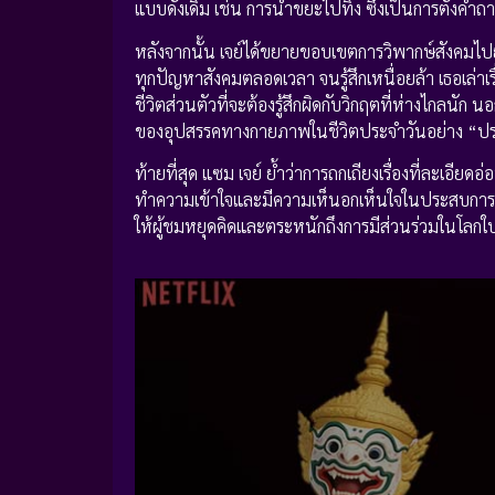
แบบดั้งเดิม เช่น การนำขยะไปทิ้ง ซึ่งเป็นการตั
หลังจากนั้น เจย์ได้ขยายขอบเขตการวิพากษ์สังคมไปยัง
ทุกปัญหาสังคมตลอดเวลา จนรู้สึกเหนื่อยล้า เธอเล่าเรื่อ
ชีวิตส่วนตัวที่จะต้องรู้สึกผิดกับวิกฤตที่ห่างไกลนัก
ของอุปสรรคทางกายภาพในชีวิตประจำวันอย่าง “ประตู
ท้ายที่สุด แซม เจย์ ย้ำว่าการถกเถียงเรื่องที่ละเอีย
ทำความเข้าใจและมีความเห็นอกเห็นใจในประสบการณ์ที่
ให้ผู้ชมหยุดคิดและตระหนักถึงการมีส่วนร่วมในโลกใบ