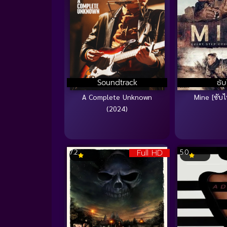
Soundtrack
ซั
A Complete Unknown
Mine [ซับ
(2024)
Full HD
7.2
5.0