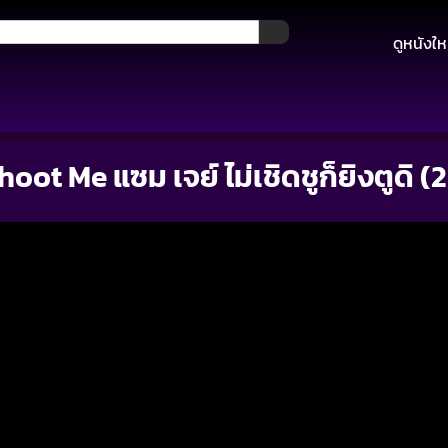
ดูหนังให
ot Me แซม เจย์ ไม่เชิดชูก็ยิงตูดิ (